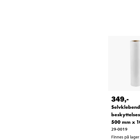
349
,-
Selvkleben
beskyttelses
500 mm x 1
29-0019
Finnes på lager 