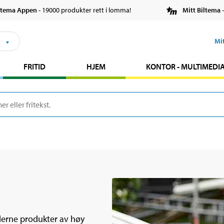
ltema Appen
- 19000 produkter rett i lomma!
Mitt Biltema
-
s
Mi
FRITID
HJEM
KONTOR - MULTIMEDI
derne produkter av høy