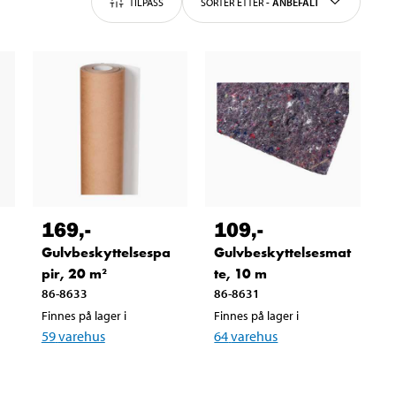
TILPASS
SORTER ETTER
-
ANBEFALT
169
,-
109
,-
Gulvbeskyttelsespa
Gulvbeskyttelsesmat
pir, 20 m²
te, 10 m
86-8633
86-8631
Finnes på lager i
Finnes på lager i
59
varehus
64
varehus