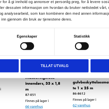
 for å gi innhold og annonser et personlig preg, for å levere sos
deler dessuten informasjon om hvordan du bruker nettstedet vårt,
og analysearbeid, som kan kombinere den med annen informasjon d
 inn gjennom din bruk av tjenestene deres.
Egenskaper
Statistikk
TILLAT UTVALG
399
,-
89
90
Selvklebende
Maskeringsfolie
gulvbeskyttelsesma
innendørs, 33 x 1,8
te 1 x 25 m
m
i
86-8612
87-051
Finnes på lager i
Finnes på lager i
62
varehus
66
varehus