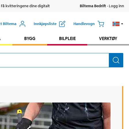
 Få kvitteringene dine digitalt
Biltema Bedrift
- Logg inn
tt Biltema
Innkjøpsliste
Handlevogn
A
BYGG
BILPLEIE
VERKTØY