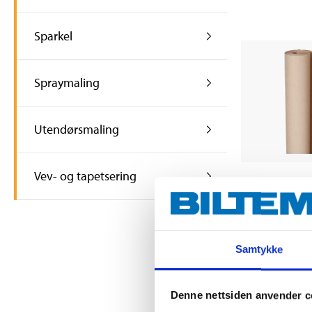
Sparkel
Spraymaling
Utendørsmaling
Vev- og tapetsering
84
90
Dekkpapp, 
86-863
Finnes på lager 
Samtykke
64
varehus
Denne nettsiden anvender c