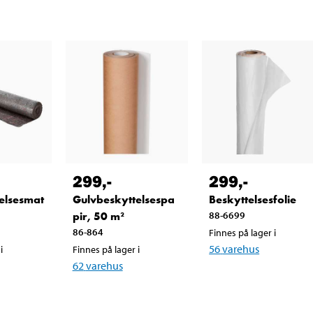
299
,-
299
,-
elsesmat
Gulvbeskyttelsespa
Beskyttelsesfolie
pir, 50 m²
88-6699
86-864
Finnes på lager i
56
varehus
i
Finnes på lager i
62
varehus