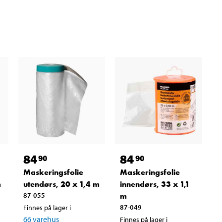
84
84
90
90
Maskeringsfolie
Maskeringsfolie
m
utendørs, 20 x 1,4 m
innendørs, 33 x 1,1
87-055
m
87-049
Finnes på lager i
66
varehus
Finnes på lager i