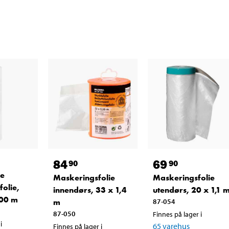
84
69
90
90
de
Maskeringsfolie
Maskeringsfolie
folie,
innendørs, 33 x 1,4
utendørs, 20 x 1,1 
00 m
m
87-054
87-050
Finnes på lager i
i
65
varehus
Finnes på lager i