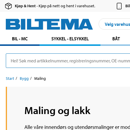
Kjøp & Hent
- Kjøp på nett og hent i varehuset.
Bi
Velg varehu
BIL - MC
SYKKEL - ELSYKKEL
BÅT
Start
Bygg
Maling
Maling og lakk
Alle våre innendørs og utendørsmalinger er mo