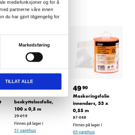
iale mediefunksjoner og for å
 med partnerne våre innen
u har gjort tilgjengelig for
Markedsføring
TILLAT ALLE
349
,-
49
90
Selvklebende
Maskeringsfolie
t
beskyttelsesfolie,
innendørs, 33 x
100 x 0,5 m
0,55 m
29-019
87-048
Finnes på lager i
Finnes på lager i
51
varehus
65
varehus