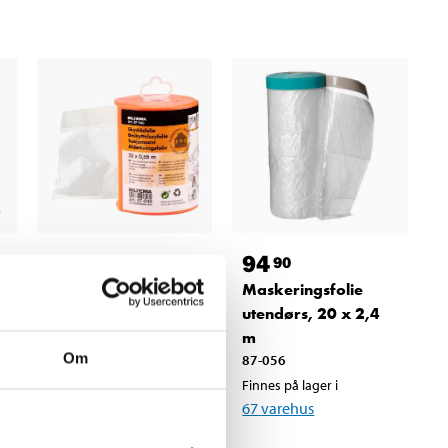
89
94
90
90
Maskeringsfolie
Maskeringsfolie
innendørs, 17 x 2,6
utendørs, 20 x 2,4
m
m
Om
87-052
87-056
Finnes på lager i
Finnes på lager i
67
varehus
67
varehus