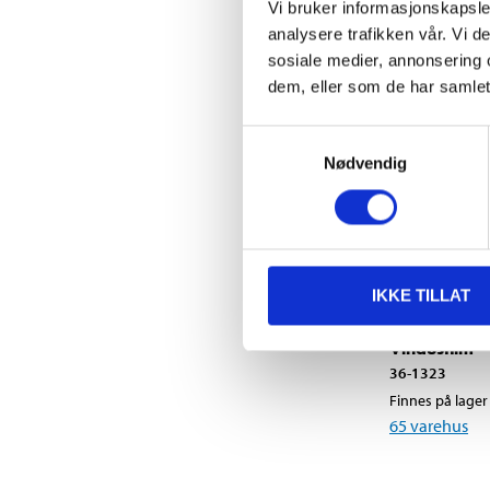
Vi bruker informasjonskapsler
analysere trafikken vår. Vi 
sosiale medier, annonsering 
dem, eller som de har samlet
Samtykkevalg
Nødvendig
IKKE TILLAT
99
90
Vindusfilm
36-1323
Finnes på lager 
65
varehus