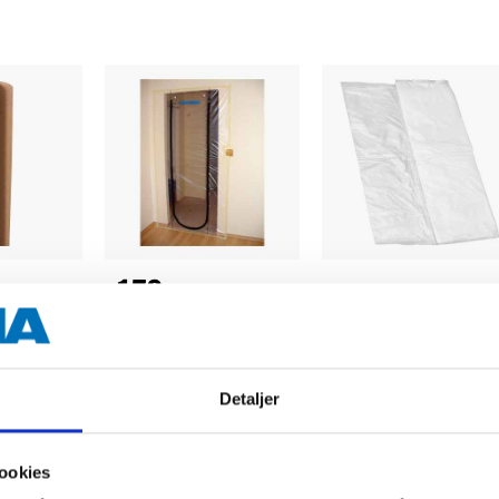
179
,-
39
90
Støvbeskytter, 1,1 x
36 m²
Dekkfolie, 20 m²
2,1 m
89-102
86-097
i
Finnes på lager i
Finnes på lager i
Detaljer
67
varehus
67
varehus
ookies