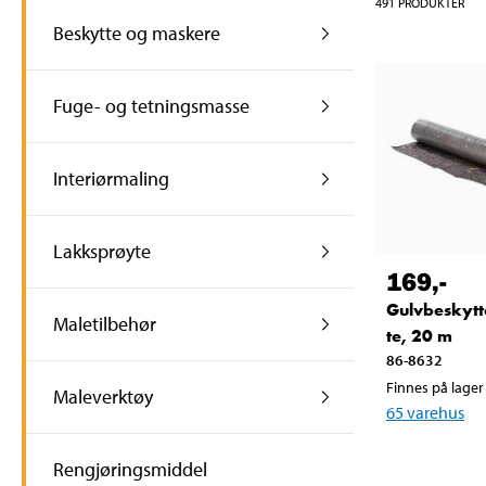
491
PRODUKTER
Beskytte og maskere
Fuge- og tetningsmasse
Interiørmaling
Lakksprøyte
169
,-
Gulvbeskytt
Maletilbehør
te, 20 m
86-8632
Finnes på lager 
Maleverktøy
65
varehus
Rengjøringsmiddel