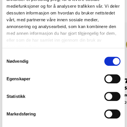
mediefunksjoner og for å analysere trafikken vår. Vi deler
dessuten informasjon om hvordan du bruker nettstedet
vårt, med partnerne våre innen sosiale medier,
annonsering og analysearbeid, som kan kombinere den
med annen informasjon du har gjort tilgjengelig for dem,
eller som de har samlet inn gjennom din bruk av
tjenestene deres.
Samtykkevalg
Nødvendig
Egenskaper
79
79
90
90
Slipepapirrull 5 m, 93
Slipepapirrull 5 m, 93
S
mm, K120
mm, K180
Statistikk
20-896
20-897
2
Markedsføring