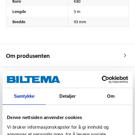
Korn
K80
Lengde
5 m
Bredde
93 mm
Om produsenten
Kjøp & Hent
Samtykke
Detaljer
Om
Kjøp & Hent i ditt varehus.
LES MER
Denne nettsiden anvender cookies
Vi bruker informasjonskapsler for å gi innhold og
Andre kunder har også kjøpt
annonser et personlig preg, for å levere sosiale