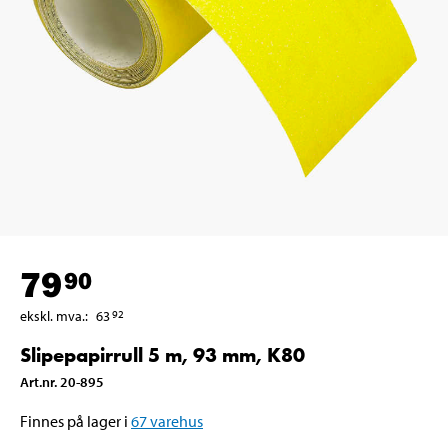
79
90
ekskl. mva.
:
63
92
Slipepapirrull 5 m, 93 mm, K80
Art.nr
.
20-895
Finnes på lager i
67
varehus