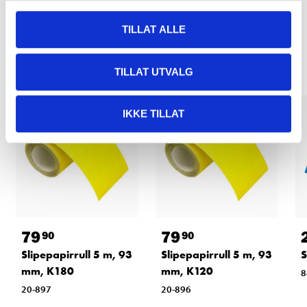
TILLAT ALLE
Relaterte produkter
TILLAT UTVALG
IKKE TILLAT
79
79
90
90
Slipepapirrull 5 m, 93
Slipepapirrull 5 m, 93
S
mm, K180
mm, K120
8
20-897
20-896