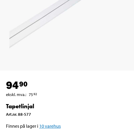
94
90
ekskl. mva.
:
75
92
Tapetlinjal
Art.nr
.
88-577
Finnes på lager i
10
varehus