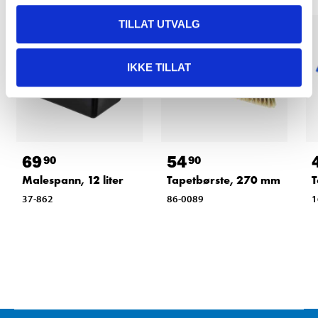
TILLAT UTVALG
IKKE TILLAT
69
54
90
90
Malespann, 12 liter
Tapetbørste, 270 mm
T
37-862
86-0089
1