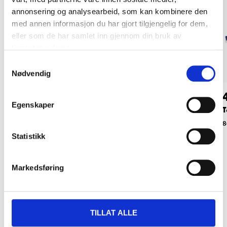
annonsering og analysearbeid, som kan kombinere den
med annen informasjon du har gjort tilgjengelig for dem,
eller som de har samlet inn gjennom din bruk av
tjenestene deres.
Samtykkevalg
Nødvendig
99
54
90
90
Egenskaper
Tapetlinjal, 1600 mm
Tapetbørste, 260 mm
T
89-071
86-041
8
Statistikk
Markedsføring
Relaterte produkter
TILLAT ALLE