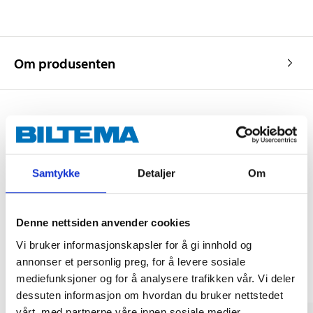
Om produsenten
Kjøp & Hent
Kjøp & Hent i ditt varehus.
Samtykke
Detaljer
Om
LES MER
Denne nettsiden anvender cookies
Andre kunder har også kjøpt
Vi bruker informasjonskapsler for å gi innhold og
annonser et personlig preg, for å levere sosiale
mediefunksjoner og for å analysere trafikken vår. Vi deler
dessuten informasjon om hvordan du bruker nettstedet
vårt, med partnerne våre innen sosiale medier,