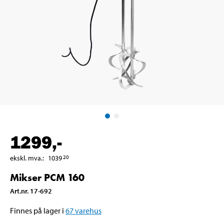
1299
,-
ekskl. mva.
:
1039
20
Mikser PCM 160
Art.nr
.
17-692
Finnes på lager i
67
varehus