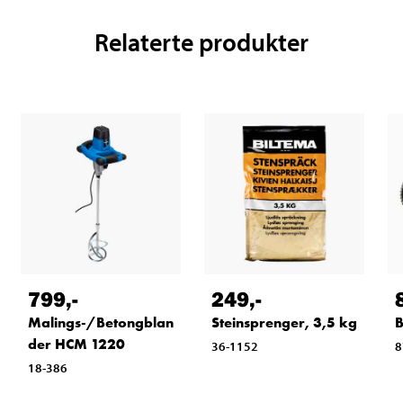
Relaterte produkter
799
,-
249
,-
Malings-/Betongblan
Steinsprenger, 3,5 kg
B
der HCM 1220
36-1152
8
18-386