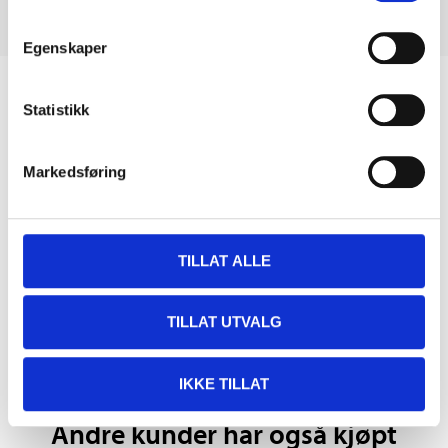
Egenskaper
Biltemakortet
Statistikk
DEL OPP DIN BETALING
Markedsføring
TILLAT ALLE
Kjøp & Hent
Kjøp & Hent i ditt varehus.
TILLAT UTVALG
LES MER
IKKE TILLAT
Andre kunder har også kjøpt