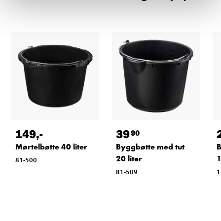
149
,-
39
90
Mørtelbøtte 40 liter
Byggbøtte med tut
B
20 liter
81-500
81-509
1