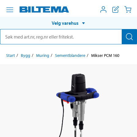
Velg varehus
Start
Bygg
Muring
Sementblandere
Mikser PCM 160