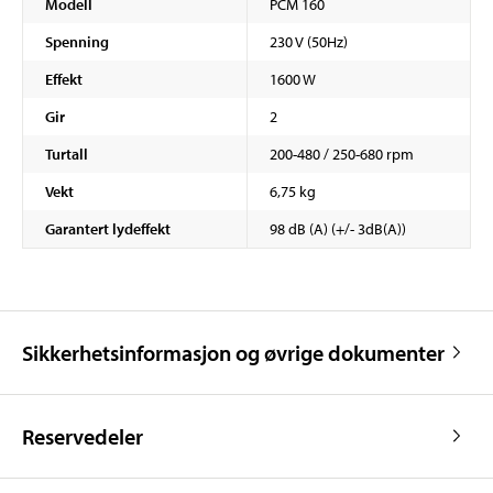
Modell
PCM 160
Spenning
230 V (50Hz)
Effekt
1600 W
Gir
2
Turtall
200-480 / 250-680 rpm
Vekt
6,75 kg
Garantert lydeffekt
98 dB (A) (+/- 3dB(A))
Sikkerhetsinformasjon og øvrige dokumenter
Reservedeler