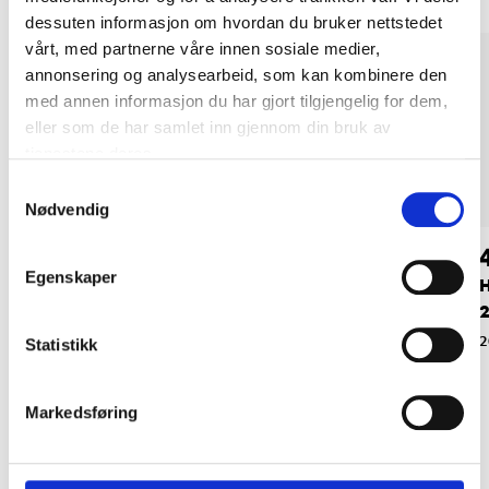
dessuten informasjon om hvordan du bruker nettstedet
vårt, med partnerne våre innen sosiale medier,
annonsering og analysearbeid, som kan kombinere den
med annen informasjon du har gjort tilgjengelig for dem,
eller som de har samlet inn gjennom din bruk av
tjenestene deres.
Samtykkevalg
Nødvendig
29
99
90
90
Egenskaper
Konsoll, 370 mm
Hylleplate hvit, 120 x
H
30 x 1,8 cm
2
87-543
87-834
2
Statistikk
Markedsføring