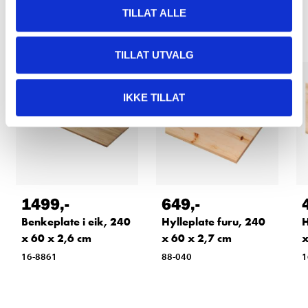
Relaterte produkter
TILLAT ALLE
TILLAT UTVALG
IKKE TILLAT
1499
,-
649
,-
Benkeplate i eik, 240
Hylleplate furu, 240
H
x 60 x 2,6 cm
x 60 x 2,7 cm
x
16-8861
88-040
1