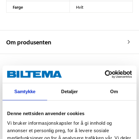
Farge
Hvit
Om produsenten
Kjøp & Hent
Kjøp & Hent i ditt varehus.
Samtykke
Detaljer
Om
LES MER
Denne nettsiden anvender cookies
Andre kunder har også kjøpt
Vi bruker informasjonskapsler for å gi innhold og
annonser et personlig preg, for å levere sosiale
mediefunksjoner og for å analysere trafikken vår. Vi deler