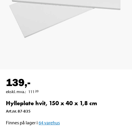
139
,-
ekskl. mva.
:
111
20
Hylleplate hvit, 150 x 40 x 1,8 cm
Art.nr
.
87-835
Finnes på lager i
64
varehus