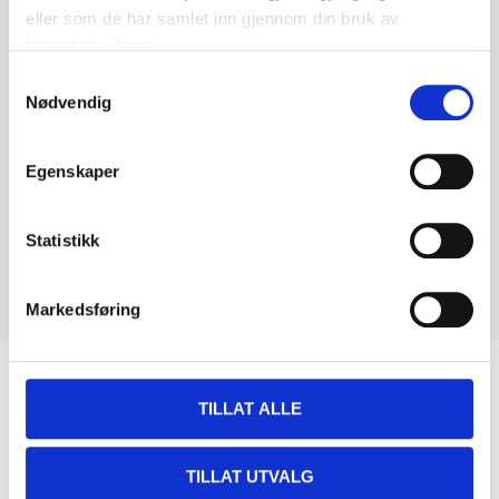
eller som de har samlet inn gjennom din bruk av
tjenestene deres.
Samtykkevalg
Nødvendig
Egenskaper
Statistikk
Markedsføring
Biltemakortet
TILLAT ALLE
DEL OPP DIN BETALING
TILLAT UTVALG