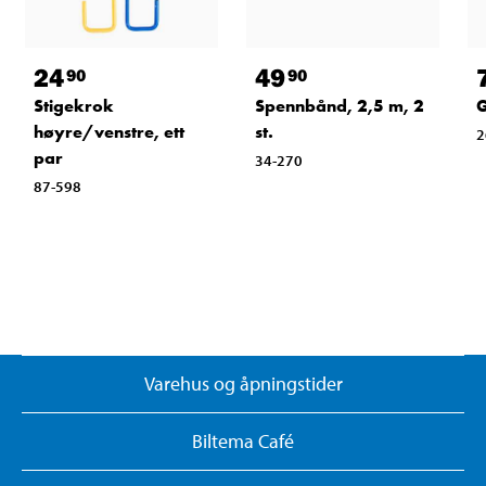
24
49
90
90
G
Stigekrok
Spennbånd, 2,5 m, 2
høyre/venstre, ett
st.
2
par
34-270
87-598
Varehus og åpningstider
Biltema Café