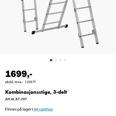
1699
,-
ekskl. mva.
:
1359
20
Kombinasjonsstige, 3-delt
Art.nr
.
87-297
Finnes på lager i
64
varehus