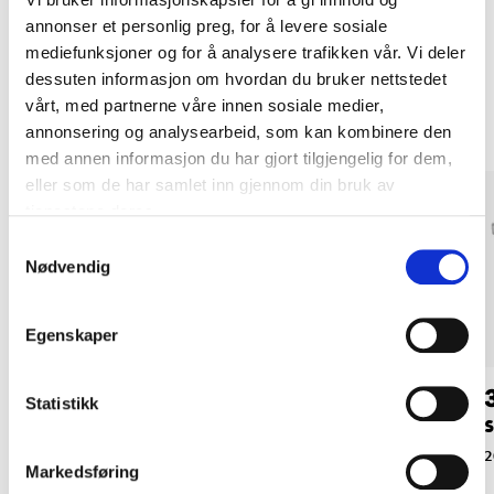
annonser et personlig preg, for å levere sosiale
mediefunksjoner og for å analysere trafikken vår. Vi deler
Andre kunder har også kjøpt
dessuten informasjon om hvordan du bruker nettstedet
vårt, med partnerne våre innen sosiale medier,
annonsering og analysearbeid, som kan kombinere den
med annen informasjon du har gjort tilgjengelig for dem,
eller som de har samlet inn gjennom din bruk av
tjenestene deres.
Samtykkevalg
Nødvendig
Egenskaper
105
,-
219
,-
Statistikk
Stiftepistol S1
Insektnett, 200 mm
S
20-490
87-4191
2
Markedsføring