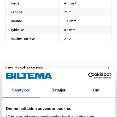
Farge
Antrasitt
Lengde
25 m
Bredde
100 mm
Tykkelse
0,6 mm
Maskestørrelse
2 x 2
Om produsenten
Samtykke
Detaljer
Om
Kjøp & Hent
Kjøp & Hent i ditt varehus.
Denne nettsiden anvender cookies
LES MER
Vi bruker informasjonskapsler for å gi innhold og