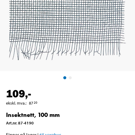
109
,-
ekskl. mva.
:
87
20
Insektnett, 100 mm
Art.nr
.
87-4190
Finnes på lager i
65
varehus