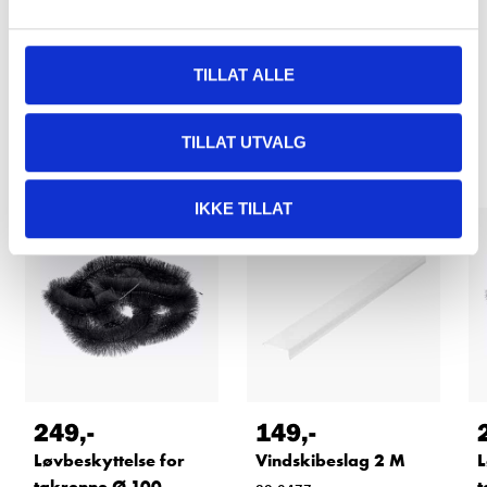
TILLAT ALLE
Relaterte produkter
TILLAT UTVALG
IKKE TILLAT
249
,-
149
,-
Løvbeskyttelse for
Vindskibeslag 2 M
L
takrenne Ø 100
t