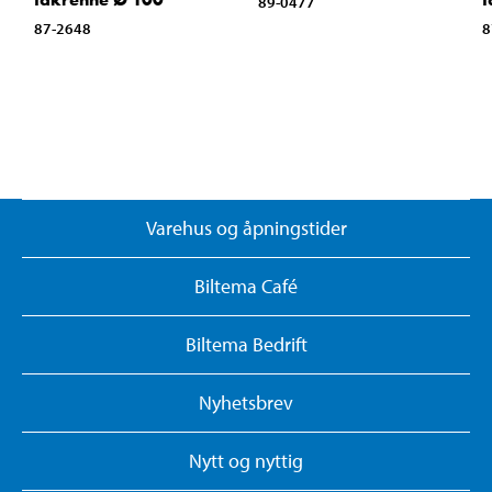
89-0477
87-2648
8
Varehus og åpningstider
Biltema Café
Biltema Bedrift
Nyhetsbrev
Nytt og nyttig