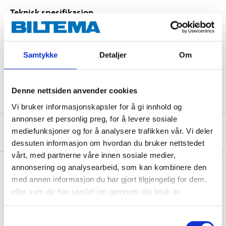
Teknisk spesifikasjon
Bredde
14 mm
Samtykke
Detaljer
Om
Lengde
5 m
Makstemperatur
160 °C
Denne nettsiden anvender cookies
Vi bruker informasjonskapsler for å gi innhold og
annonser et personlig preg, for å levere sosiale
Om produsenten
mediefunksjoner og for å analysere trafikken vår. Vi deler
dessuten informasjon om hvordan du bruker nettstedet
vårt, med partnerne våre innen sosiale medier,
annonsering og analysearbeid, som kan kombinere den
med annen informasjon du har gjort tilgjengelig for dem,
Kjøp & Hent
eller som de har samlet inn gjennom din bruk av
tjenestene deres.
Kjøp & Hent i ditt varehus.
Samtykkevalg
LES MER