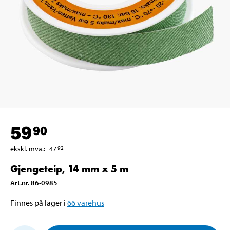
59
90
ekskl. mva.
:
47
92
Gjengeteip, 14 mm x 5 m
Art.nr
.
86-0985
Finnes på lager i
66
varehus