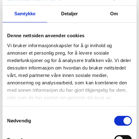
Limputer, ekstra sterke
Klebepute,
8 stk.
dobbeltsidig, 200 stk.
Samtykke
Detaljer
Om
29-2507
86-2055
65
varehus
67
varehus
Finnes på lager i
Finnes på lager i
Denne nettsiden anvender cookies
Vi bruker informasjonskapsler for å gi innhold og
annonser et personlig preg, for å levere sosiale
mediefunksjoner og for å analysere trafikken vår. Vi deler
dessuten informasjon om hvordan du bruker nettstedet
vårt, med partnerne våre innen sosiale medier,
annonsering og analysearbeid, som kan kombinere den
med annen informasjon du har gjort tilgjengelig for dem,
eller som de har samlet inn gjennom din bruk av
tjenestene deres.
Samtykkevalg
Nødvendig