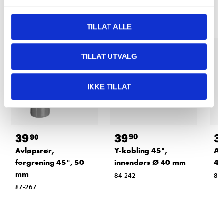
TILLAT ALLE
TILLAT UTVALG
IKKE TILLAT
39
39
90
90
Y-kobling 45°,
Avløpsrør,
A
innendørs Ø 40 mm
forgrening 45°, 50
4
mm
84-242
8
87-267