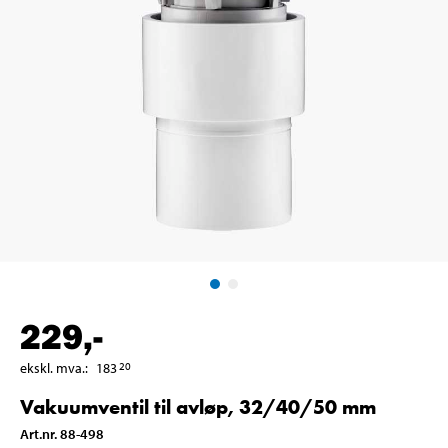
229
,-
ekskl. mva.
:
183
20
Vakuumventil til avløp, 32/40/50 mm
Art.nr
.
88-498