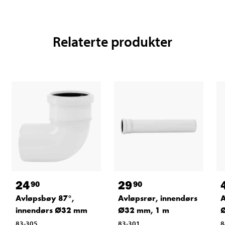
Relaterte produkter
24
29
90
90
A
Avløpsbøy 87°,
Avløpsrør, innendørs
Ø
innendørs Ø32 mm
Ø32 mm, 1 m
8
83-305
83-301