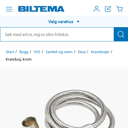
Velg varehus
Start
Bygg
VVS
Sanitet og vann
Dusj
Krandusjer
Krandusj, krom