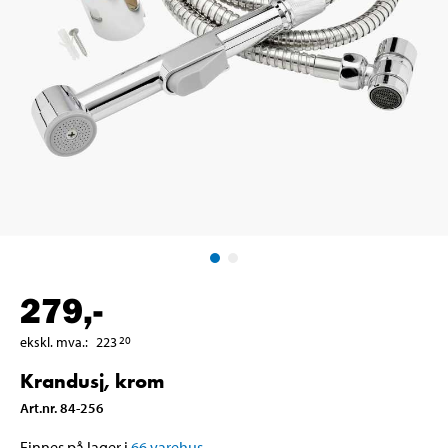
279
,-
ekskl. mva.
:
223
20
Krandusj, krom
Art.nr
.
84-256
Finnes på lager i
66
varehus