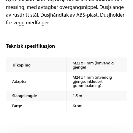
messing, med avtagbar overgangsnippel. Dusjslange
av rustfritt stål. Dusjhåndtak av ABS-plast. Dusjholder
for vegg medfølger.
Teknisk spesifikasjon
M22 x 1 mm (innvendig
Tilkopling
gjenge)
M24 x 1 mm (utvendig
Adapter
gjenge, inkludert
gummipakning)
Slangelengde
1,5 m
Farge
Krom