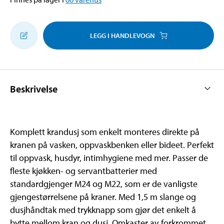
LEGG I HANDLEVOGN
Beskrivelse
Komplett krandusj som enkelt monteres direkte på
kranen på vasken, oppvaskbenken eller bideet. Perfekt
til oppvask, husdyr, intimhygiene med mer. Passer de
fleste kjøkken- og servantbatterier med
standardgjenger M24 og M22, som er de vanligste
gjengestørrelsene på kraner. Med 1,5 m slange og
dusjhåndtak med trykknapp som gjør det enkelt å
bytte mellom kran og dusj. Omkaster av forkrommet