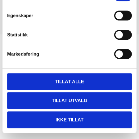
Egenskaper
Statistikk
Biltemakortet
Markedsføring
DEL OPP DIN BETALING
TILLAT ALLE
TILLAT UTVALG
Kjøp & Hent
Kjøp & Hent i ditt varehus.
IKKE TILLAT
LES MER