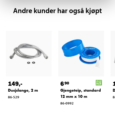
Andre kunder har også kjøpt
149
,-
6
90
Dusjslange, 2 m
Gjengeteip, standard
D
12 mm x 10 m
86-529
8
86-0992