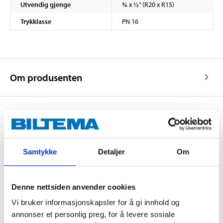
Utvendig gjenge
¾ x ½” (R20 x R15)
Trykklasse
PN 16
Om produsenten
Kjøp & Hent
Kjøp & Hent i ditt varehus.
Samtykke
Detaljer
Om
LES MER
Denne nettsiden anvender cookies
Vi bruker informasjonskapsler for å gi innhold og
Andre kunder har også kjøpt
annonser et personlig preg, for å levere sosiale