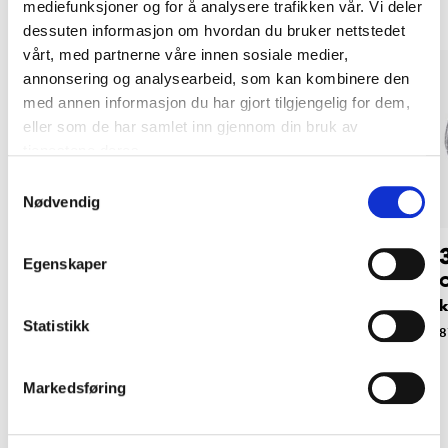
mediefunksjoner og for å analysere trafikken vår. Vi deler
dessuten informasjon om hvordan du bruker nettstedet
vårt, med partnerne våre innen sosiale medier,
annonsering og analysearbeid, som kan kombinere den
med annen informasjon du har gjort tilgjengelig for dem,
eller som de har samlet inn gjennom din bruk av
tjenestene deres.
Samtykkevalg
Nødvendig
34
39
90
90
Egenskaper
Overgangsnippel, 6-
Muffe, 1/2"
O
kantet, R15
k
87-9952
Statistikk
87-9933
8
Markedsføring