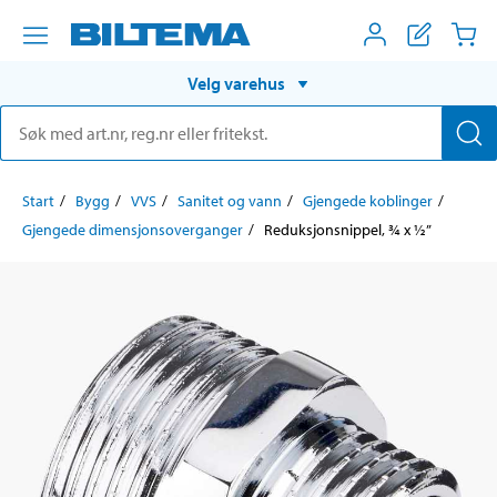
Velg varehus
Start
Bygg
VVS
Sanitet og vann
Gjengede koblinger
Gjengede dimensjonsoverganger
Reduksjonsnippel, ¾ x ½”