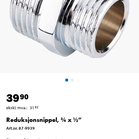
39
90
ekskl. mva.
:
31
92
Reduksjonsnippel, ¾ x ½”
Art.nr
.
87-9939