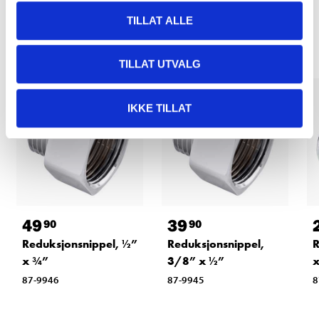
Relaterte produkter
TILLAT ALLE
TILLAT UTVALG
IKKE TILLAT
49
39
90
90
Reduksjonsnippel, ½”
Reduksjonsnippel,
R
x ¾”
3/8” x ½”
x
87-9946
87-9945
8