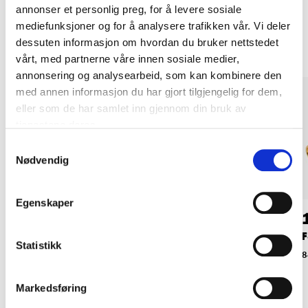
annonser et personlig preg, for å levere sosiale
Andre kunder har også kjøpt
mediefunksjoner og for å analysere trafikken vår. Vi deler
dessuten informasjon om hvordan du bruker nettstedet
vårt, med partnerne våre innen sosiale medier,
annonsering og analysearbeid, som kan kombinere den
med annen informasjon du har gjort tilgjengelig for dem,
eller som de har samlet inn gjennom din bruk av
tjenestene deres.
Samtykkevalg
Nødvendig
Egenskaper
32
34
90
90
Endelokk, hun, 1/2"
Endelokk, hun, 3/4"
F
Statistikk
(R15)
(R20)
8
84-530
84-531
Markedsføring