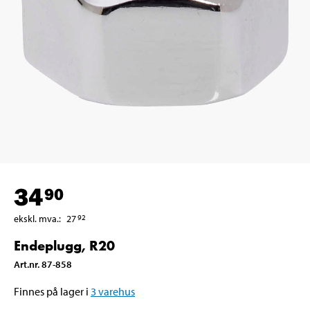
34
90
ekskl. mva.
:
27
92
Endeplugg, R20
Art.nr
.
87-858
Finnes på lager i
3
varehus