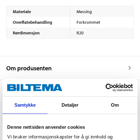
Materiale
Messing
Overflatebehandling
Forkrommet
Rørdimensjon
R20
Om produsenten
Kjøp & Hent
Samtykke
Detaljer
Om
Kjøp & Hent i ditt varehus.
LES MER
Denne nettsiden anvender cookies
Vi bruker informasjonskapsler for å gi innhold og