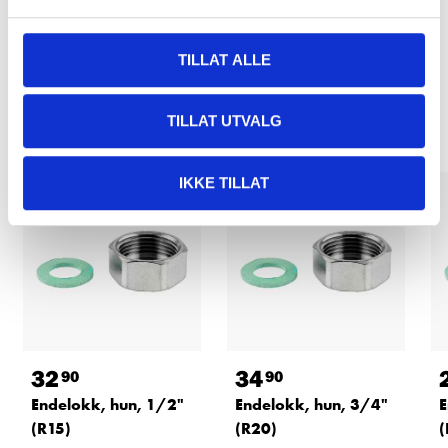
TILLAT ALLE
Relaterte produkter
TILLAT UTVALG
IKKE TILLAT
32
34
90
90
Endelokk, hun, 1/2"
Endelokk, hun, 3/4"
E
(R15)
(R20)
(