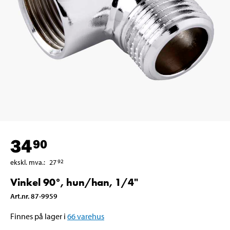
34
90
ekskl. mva.
:
27
92
Vinkel 90°, hun/han, 1/4"
Art.nr
.
87-9959
Finnes på lager i
66
varehus