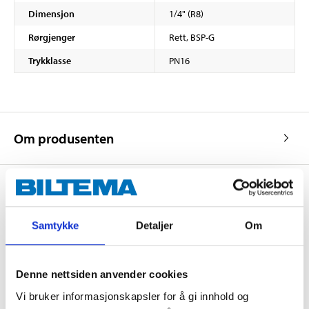
Dimensjon
1/4" (R8)
Rørgjenger
Rett, BSP-G
Trykklasse
PN16
Om produsenten
Kjøp & Hent
Samtykke
Detaljer
Om
Kjøp & Hent i ditt varehus.
LES MER
Denne nettsiden anvender cookies
Vi bruker informasjonskapsler for å gi innhold og