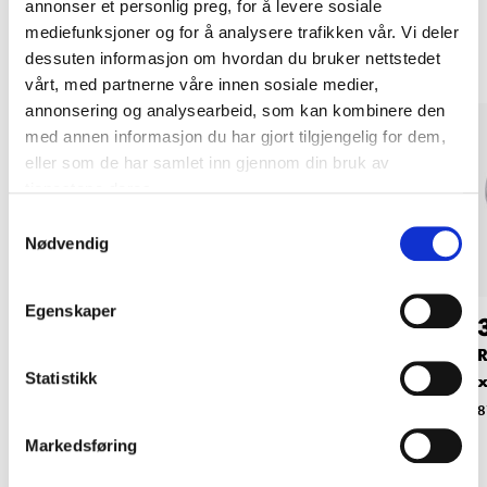
annonser et personlig preg, for å levere sosiale
Andre kunder har også kjøpt
mediefunksjoner og for å analysere trafikken vår. Vi deler
dessuten informasjon om hvordan du bruker nettstedet
vårt, med partnerne våre innen sosiale medier,
annonsering og analysearbeid, som kan kombinere den
med annen informasjon du har gjort tilgjengelig for dem,
eller som de har samlet inn gjennom din bruk av
tjenestene deres.
Samtykkevalg
Nødvendig
Egenskaper
29
29
90
90
Overgangsnippel, 6-
Muffe, 1/4"
R
Statistikk
kantet, R8
x
87-9950
87-9931
8
Markedsføring