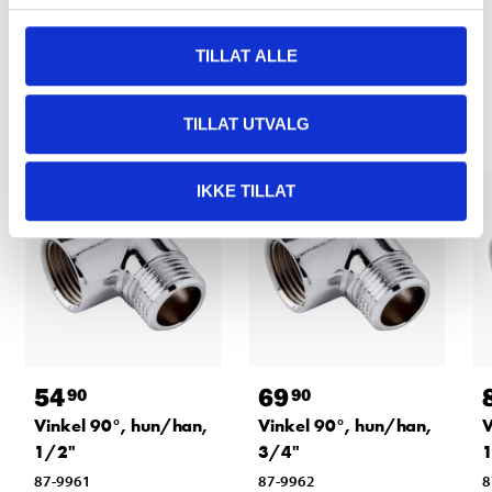
TILLAT ALLE
Relaterte produkter
TILLAT UTVALG
IKKE TILLAT
54
69
90
90
Vinkel 90°, hun/han,
Vinkel 90°, hun/han,
V
1/2"
3/4"
1
87-9961
87-9962
8