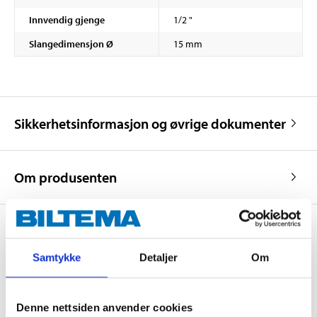
Innvendig gjenge
1/2 "
Slangedimensjon Ø
15 mm
Sikkerhetsinformasjon og øvrige dokumenter
Om produsenten
Samtykke
Detaljer
Om
Kjøp & Hent
Kjøp & Hent i ditt varehus.
LES MER
Denne nettsiden anvender cookies