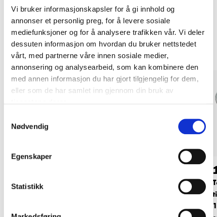
Vi bruker informasjonskapsler for å gi innhold og
annonser et personlig preg, for å levere sosiale
Andre kunder har også kjøpt
mediefunksjoner og for å analysere trafikken vår. Vi deler
dessuten informasjon om hvordan du bruker nettstedet
vårt, med partnerne våre innen sosiale medier,
annonsering og analysearbeid, som kan kombinere den
med annen informasjon du har gjort tilgjengelig for dem,
eller som de har samlet inn gjennom din bruk av
tjenestene deres.
Samtykkevalg
Nødvendig
Egenskaper
119
,-
54
90
Kuleventil med spak,
Støttehylser for PEX-
Statistikk
1/2"
rør, 15 mm, 5 stk.
t
86-0053
84-522
Markedsføring