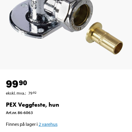
99
90
ekskl. mva.
:
79
92
PEX Veggfeste, hun
Art.nr
.
86-6063
Finnes på lager i
2
varehus