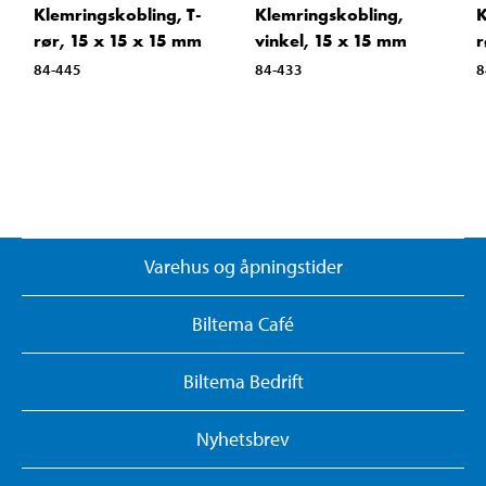
Klemringskobling, T-
Klemringskobling,
K
rør, 15 x 15 x 15 mm
vinkel, 15 x 15 mm
r
84-445
84-433
8
Varehus og åpningstider
Biltema Café
Biltema Bedrift
Nyhetsbrev