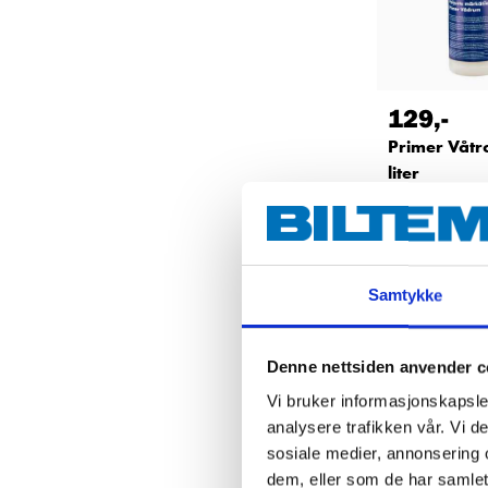
129
,-
Primer Våtr
liter
36-8050
Finnes på lager 
59
varehus
Samtykke
Denne nettsiden anvender c
Vi bruker informasjonskapsler
analysere trafikken vår. Vi 
sosiale medier, annonsering 
dem, eller som de har samlet