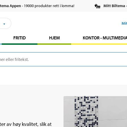
ltema Appen
- 19000 produkter rett i lomma!
Mitt Biltema
-
s
Mi
FRITID
HJEM
KONTOR - MULTIMEDI
 av høy kvalitet, slik at