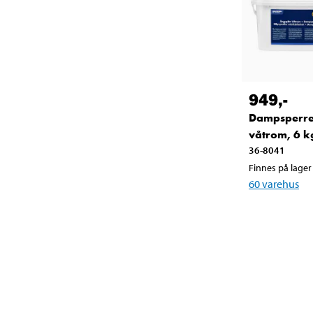
949
,-
Dampsperr
våtrom, 6 k
36-8041
Finnes på lager 
60
varehus