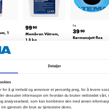
fra
99
90
39
90
om, 1
Membran Våtrom,
Rørmansjett flex
1,3 kg
Finnes på lager i
36-8030
63
varehus
i
Finnes på lager i
61
varehus
Detaljer
ookies
 for å gi innhold og annonser et personlig preg, for å levere sos
deler dessuten informasjon om hvordan du bruker nettstedet vårt,
og analysearbeid, som kan kombinere den med annen informasjon d
 inn gjennom din bruk av tjenestene deres.