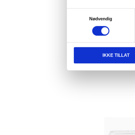
Samtykkevalg
Nødvendig
399
,-
Skjøtebånd
87-0922
IKKE TILLAT
Finnes på lager 
61
varehus