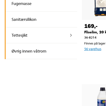
Fugemasse
Sanitærsilikon
169
,-
Fliselim, 20
Tettesjikt
36-8214
Finnes på lager 
56
varehus
Øvrig innen våtrom