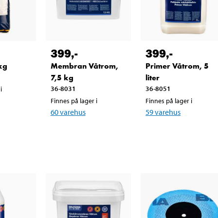
399
,-
399
,-
 kg
Membran Våtrom,
Primer Våtrom, 5
7,5 kg
liter
36-8031
36-8051
i
Finnes på lager i
Finnes på lager i
60
varehus
59
varehus