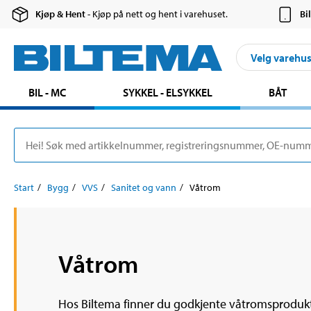
Kjøp & Hent
- Kjøp på nett og hent i varehuset.
Bi
Velg varehu
BIL - MC
SYKKEL - ELSYKKEL
BÅT
Start
Bygg
VVS
Sanitet og vann
Våtrom
Våtrom
Hos Biltema finner du godkjente våtromsprodukter