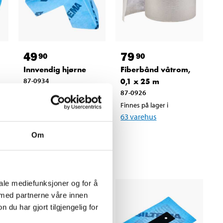
49
79
90
90
Innvendig hjørne
Fiberbånd våtrom,
87-0934
0,1 x 25 m
87-0926
Finnes på lager i
63
varehus
Finnes på lager i
63
varehus
Om
iale mediefunksjoner og for å
 med partnerne våre innen
u har gjort tilgjengelig for