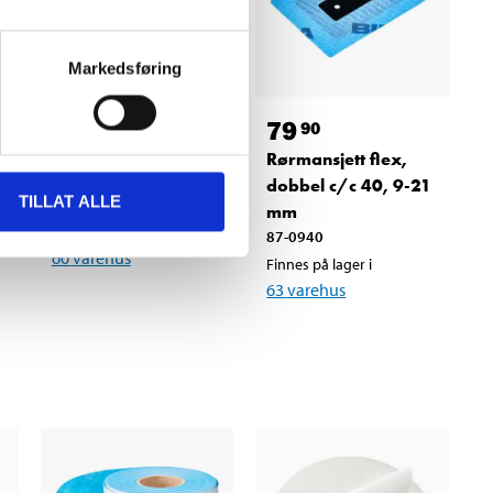
Markedsføring
199
,-
79
90
Dampsperre
Rørmansjett flex,
våtrom, 1 kg
dobbel c/c 40, 9-21
TILLAT ALLE
36-8040
mm
Finnes på lager i
87-0940
60
varehus
Finnes på lager i
63
varehus