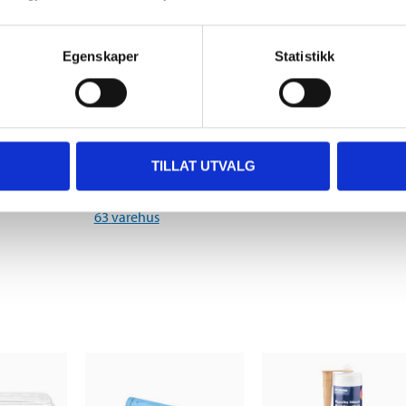
Egenskaper
Statistikk
79
49
90
90
 våtrom
Slukmansjett
Utvendig hjørne
enkeltsidig, 320 mm
87-0935
TILLAT UTVALG
i
87-0930
Finnes på lager i
63
varehus
Finnes på lager i
63
varehus