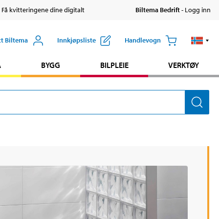
 Få kvitteringene dine digitalt
Biltema Bedrift
- Logg inn
tt Biltema
Innkjøpsliste
Handlevogn
A
BYGG
BILPLEIE
VERKTØY