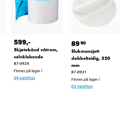
599
,-
89
90
Skjøtebånd våtrom,
Slukmansjett
selvklebende
dobbeltsidig, 320
87-0924
mm
Finnes på lager i
87-0931
64
varehus
Finnes på lager i
63
varehus