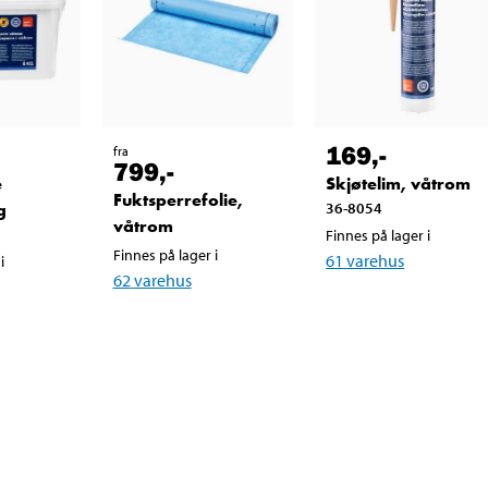
169
,-
fra
799
,-
e
Skjøtelim, våtrom
Fuktsperrefolie,
g
36-8054
våtrom
Finnes på lager i
Finnes på lager i
61
varehus
i
62
varehus