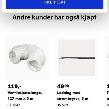
IKKE TILLAT
Andre kunder har også kjøpt
119
,-
49
90
Ventilasjonsslange,
Ledning med
T
127 mm x 3 m
strømbryter, 5 m
87-3842
35-579
8