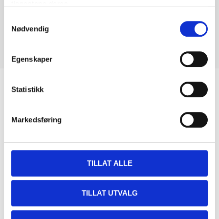
tjenestene deres.
Samtykkevalg
Nødvendig
Egenskaper
Biltemakortet
Statistikk
DEL OPP DIN BETALING
Markedsføring
TILLAT ALLE
Kjøp & Hent
TILLAT UTVALG
Kjøp & Hent i ditt varehus.
LES MER