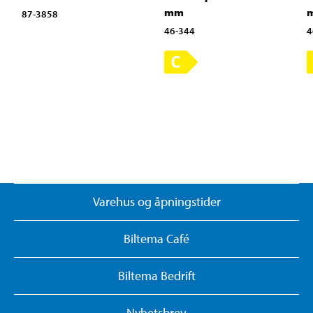
mm
87-3858
46-344
4
Varehus og åpningstider
Biltema Café
Biltema Bedrift
Nyhetsbrev