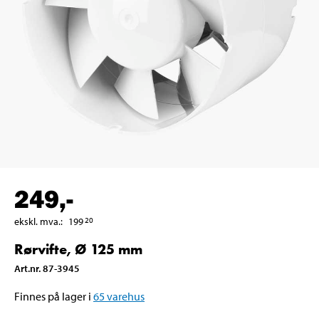
249
,-
ekskl. mva.
:
199
20
Rørvifte, Ø 125 mm
Art.nr
.
87-3945
Finnes på lager i
65
varehus