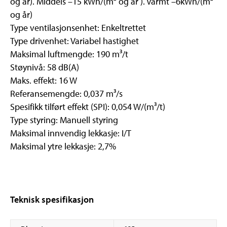
og år). Middels –15 kWh/(m² og år ). Varmt –6kWh/(m²
og år)
Type ventilasjonsenhet: Enkeltrettet
Type drivenhet: Variabel hastighet
Maksimal luftmengde: 190 m³/t
Støynivå: 58 dB(A)
Maks. effekt: 16 W
Referansemengde: 0,037 m³/s
Spesifikk tilført effekt (SPI): 0,054 W/(m³/t)
Type styring: Manuell styring
Maksimal innvendig lekkasje: I/T
Maksimal ytre lekkasje: 2,7%
Teknisk spesifikasjon