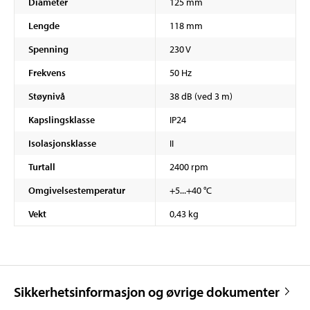
Diameter
125 mm
Lengde
118 mm
Spenning
230 V
Frekvens
50 Hz
Støynivå
38 dB (ved 3 m)
Kapslingsklasse
IP24
Isolasjonsklasse
II
Turtall
2400 rpm
Omgivelsestemperatur
+5...+40 °C
Vekt
0,43 kg
Sikkerhetsinformasjon og øvrige dokumenter