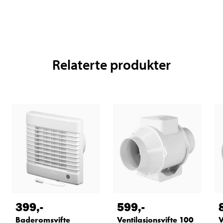
Relaterte produkter
399
,-
599
,-
Baderomsvifte
Ventilasjonsvifte 100
V