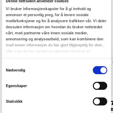
Denne nettsiden anvender cookies
Kjøp & Hent i ditt varehus.
Vi bruker informasjonskapsler for å gi innhold og
LES MER
annonser et personlig preg, for å levere sosiale
mediefunksjoner og for å analysere trafikken vår. Vi deler
dessuten informasjon om hvordan du bruker nettstedet
Andre kunder har også kjøpt
vårt, med partnerne våre innen sosiale medier,
annonsering og analysearbeid, som kan kombinere den
med annen informasjon du har gjort tilgjengelig for dem,
eller som de har samlet inn gjennom din bruk av
tjenestene deres.
Samtykkevalg
Nødvendig
Egenskaper
479
,-
44
Statistikk
90
Understykke
Stoppskrue til
D