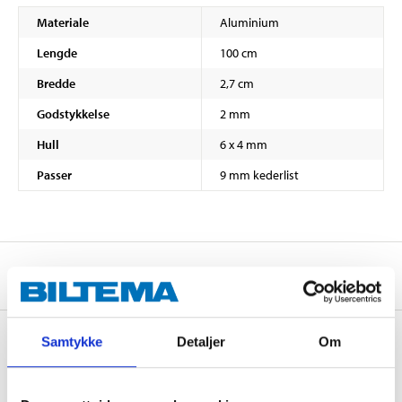
Materiale
Aluminium
Lengde
100 cm
Bredde
2,7 cm
Godstykkelse
2 mm
Hull
6 x 4 mm
Passer
9 mm kederlist
Om produsenten
Samtykke
Detaljer
Om
Kjøp & Hent