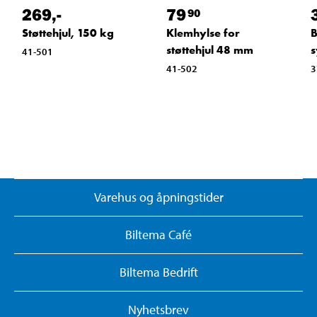
269
,-
79
90
B
Støttehjul, 150 kg
Klemhylse for
s
støttehjul 48 mm
41-501
3
41-502
Varehus og åpningstider
Biltema Café
Biltema Bedrift
Nyhetsbrev