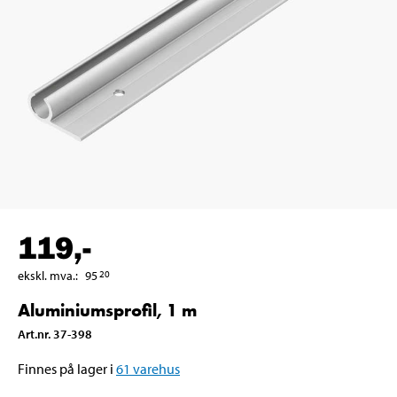
119
,-
ekskl. mva.
:
95
20
Aluminiumsprofil, 1 m
Art.nr
.
37-398
Finnes på lager i
61
varehus