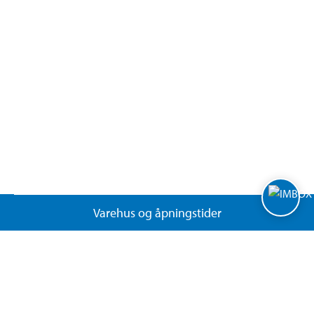
Varehus og åpningstider
Biltema Café
Biltema Bedrift