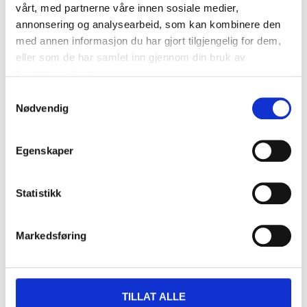
vårt, med partnerne våre innen sosiale medier,
annonsering og analysearbeid, som kan kombinere den
med annen informasjon du har gjort tilgjengelig for dem,
eller som de har samlet inn gjennom din bruk av
tjenestene deres.
Samtykkevalg
Nødvendig
219
,-
39
90
Tilhengerkabel, 7–7
7-polet støpsel til
Egenskaper
34-991
tilhenger
66
varehus
Finnes på lager i
34-1768
Statistikk
48
varehus
Finnes på lager i
Markedsføring
TILLAT ALLE