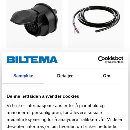
119
,-
fra
229
,-
13-polet støpsel til
Kabel med syv ledere
tilhenger
10
varehus
Samtykke
Detaljer
Om
Finnes på lager i
34-1767
66
varehus
Finnes på lager i
VIS ARTIKLER
Denne nettsiden anvender cookies
Vi bruker informasjonskapsler for å gi innhold og
annonser et personlig preg, for å levere sosiale
mediefunksjoner og for å analysere trafikken vår. Vi deler
dessuten informasjon om hvordan du bruker nettstedet