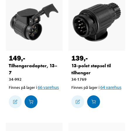
149
,-
139
,-
Tilhengeradapter, 13–
13-polet støpsel til
7
tilhenger
34-992
34-1769
66
varehus
64
varehus
Finnes på lager i
Finnes på lager i