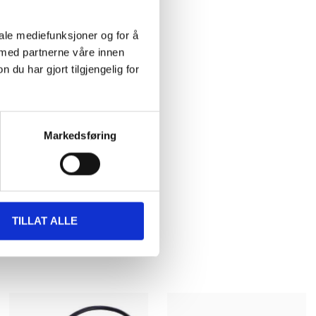
iale mediefunksjoner og for å
et
 med partnerne våre innen
u har gjort tilgjengelig for
NG
Markedsføring
TILLAT ALLE