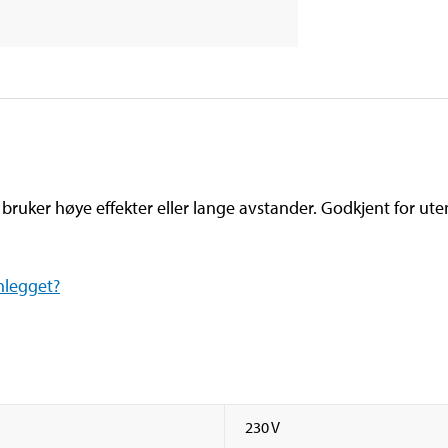
bruker høye effekter eller lange avstander. Godkjent for ute
anlegget?
230 V