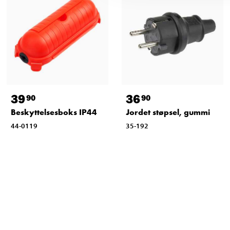
39
36
90
90
Beskyttelsesboks IP44
Jordet støpsel, gummi
44-0119
35-192