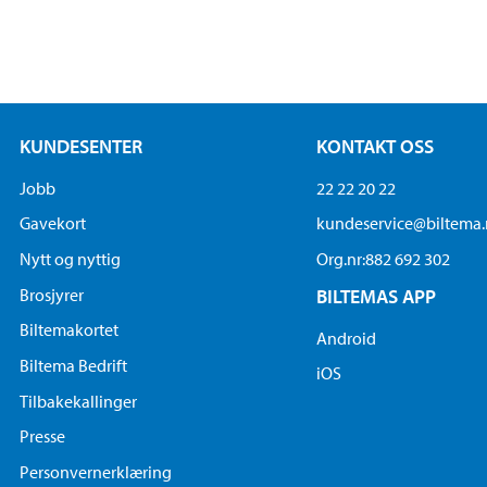
KUNDESENTER
KONTAKT OSS
Jobb
22 22 20 22
Gavekort
kundeservice@biltema
Nytt og nyttig
Org.nr:882 692 302
Brosjyrer
BILTEMAS APP
Biltemakortet
Android
Biltema Bedrift
iOS
Tilbakekallinger
Presse
Personvernerklæring