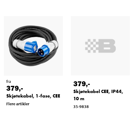
fra
379
,-
379
,-
Skjøtekabel CEE, IP44,
Skjøtekabel, 1-fase, CEE
10 m
Flere artikler
35-9838