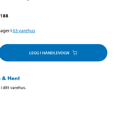
-188
ager i
63
varehus
LEGG I HANDLEVOGN
 & Hent
i ditt varehus.