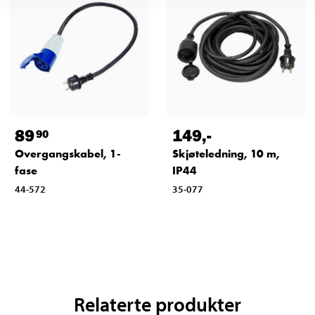
89
149
,-
90
Overgangskabel, 1-
Skjøteledning, 10 m,
fase
IP44
44-572
35-077
Relaterte produkter