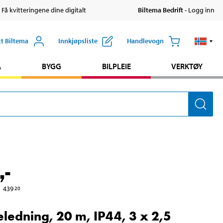
 Få kvitteringene dine digitalt
Biltema Bedrift
- Logg inn
tt Biltema
Innkjøpsliste
Handlevogn
A
BYGG
BILPLEIE
VERKTØY
,-
439
20
eledning, 20 m, IP44, 3 x 2,5