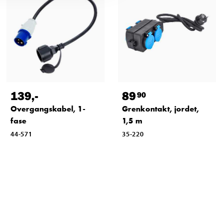
139
,-
89
90
Overgangskabel, 1-
Grenkontakt, jordet,
fase
1,5 m
44-571
35-220