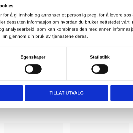
ookies
 for å gi innhold og annonser et personlig preg, for å levere sos
Biltemakort
deler dessuten informasjon om hvordan du bruker nettstedet vårt,
og analysearbeid, som kan kombinere den med annen informasjon d
 inn gjennom din bruk av tjenestene deres.
DEL OPP DIN BETALI
Egenskaper
Statistikk
TILLAT UTVALG
Andre kunder har også kjøpt