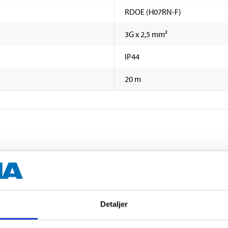
RDOE (H07RN-F)
3G x 2,5 mm²
IP44
20 m
Detaljer