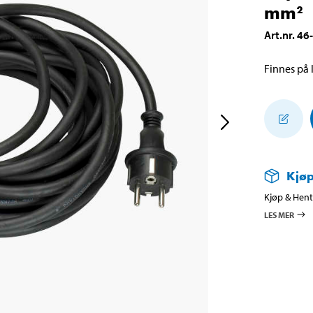
mm²
Art.nr
.
46
Finnes på l
Kjøp
Kjøp & Hent 
LES MER