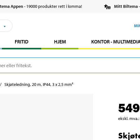
ltema Appen
- 19000 produkter rett i lomma!
Mitt Biltema
-
s
Mi
FRITID
HJEM
KONTOR - MULTIMEDI
Skjøteledning, 20 m, IP44, 3 x 2,5 mm²
549
ekskl. mva.
:
Skjøt