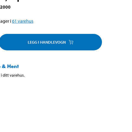
-2000
ager i
61
varehus
LEGG I HANDLEVOGN
 & Hent
i ditt varehus.