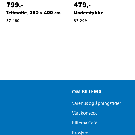
799
,-
479
,-
Teltmatte, 250 x 400 cm
Understykke
37-480
37-209
OM BILTEMA
Varehus og åpningstider
Vårt konsept
Biltema Café
Brosjyrer