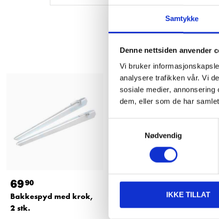
Samtykke
Denne nettsiden anvender c
Vi bruker informasjonskapsler
analysere trafikken vår. Vi 
sosiale medier, annonsering 
dem, eller som de har samlet
Samtykkevalg
Nødvendig
69
54
90
90
IKKE TILLAT
Bakkespyd med krok,
Teltplugg, spiralskrue,
2 stk.
4-pk.