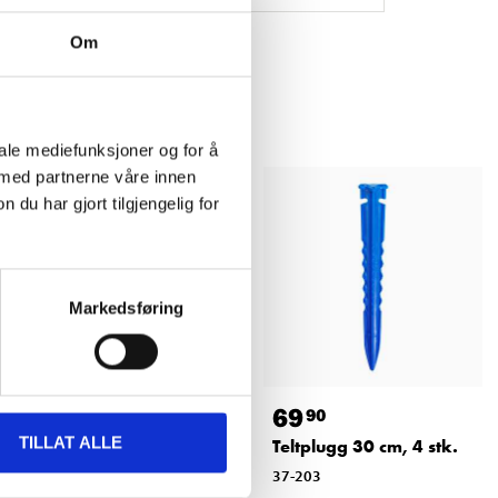
Om
iale mediefunksjoner og for å
 med partnerne våre innen
u har gjort tilgjengelig for
Markedsføring
29
69
90
90
TILLAT ALLE
Teltplugg 20 cm, 10 stk.
Teltplugg 30 cm, 4 stk.
37-940
37-203