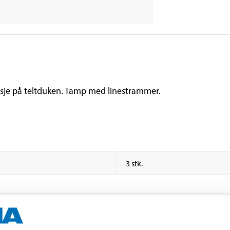
itasje på teltduken. Tamp med linestrammer.
3 stk.