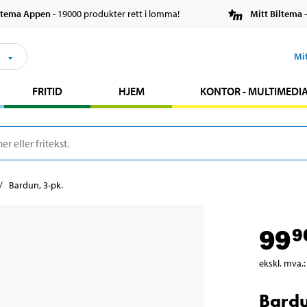
ltema Appen
- 19000 produkter rett i lomma!
Mitt Biltema
-
s
Mi
FRITID
HJEM
KONTOR - MULTIMEDI
Bardun, 3-pk.
99
9
ekskl. mva.
:
Bardu