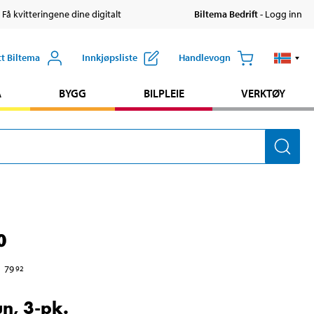
 Få kvitteringene dine digitalt
Biltema Bedrift
- Logg inn
tt Biltema
Innkjøpsliste
Handlevogn
A
BYGG
BILPLEIE
VERKTØY
0
79
92
n, 3-pk.