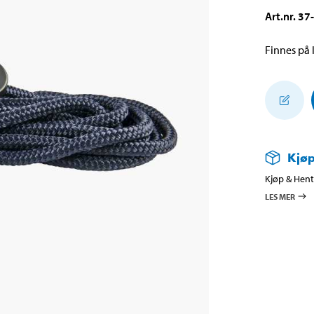
Art.nr
.
37
Finnes på l
Kjøp
Kjøp & Hent 
LES MER