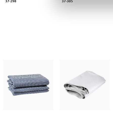
37-298
37-305