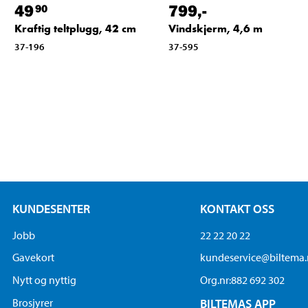
49
799
,-
90
Kraftig teltplugg, 42 cm
Vindskjerm, 4,6 m
37-196
37-595
KUNDESENTER
KONTAKT OSS
Jobb
22 22 20 22
Gavekort
kundeservice@biltema
Nytt og nyttig
Org.nr:882 692 302
Brosjyrer
BILTEMAS APP