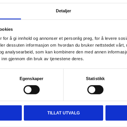
Detaljer
Andre kunder har også kjøpt
ookies
 for å gi innhold og annonser et personlig preg, for å levere sos
deler dessuten informasjon om hvordan du bruker nettstedet vårt,
og analysearbeid, som kan kombinere den med annen informasjon d
 inn gjennom din bruk av tjenestene deres.
Egenskaper
Statistikk
49
39
90
90
TILLAT UTVALG
Kraftig teltplugg, 42 cm
Teltplugg, 10-pk.
37-196
37-302