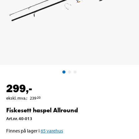
299
,-
ekskl. mva.
:
239
20
Fiskesett haspel Allround
Art.nr
.
40-013
Finnes på lager i
65
varehus