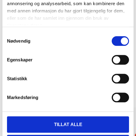
annonsering og analysearbeid, som kan kombinere den
med annen informasjon du har gjort tilgjengelig for dem,
eller som de har samlet inn gjennom din bruk av
tjenestene deres.
Samtykkevalg
Kjøp & Hent
Nødvendig
Kjøp & Hent i ditt varehus.
LES MER
Egenskaper
Statistikk
Andre kunder har også kjøpt
Markedsføring
TILLAT ALLE