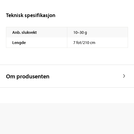
Teknisk spesifikasjon
Anb. slukvekt
10–30 g
Lengde
7 fot/210 cm
Om produsenten