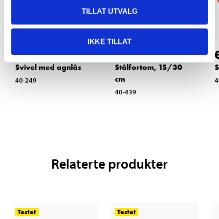
TILLAT UTVALG
IKKE TILLAT
69
69
90
90
Svivel med agnlås
Stålfortom, 15/30
S
cm
40-249
4
40-439
Relaterte produkter
Testet
Testet