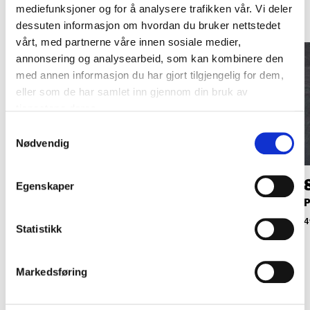
mediefunksjoner og for å analysere trafikken vår. Vi deler
dessuten informasjon om hvordan du bruker nettstedet
vårt, med partnerne våre innen sosiale medier,
annonsering og analysearbeid, som kan kombinere den
med annen informasjon du har gjort tilgjengelig for dem,
eller som de har samlet inn gjennom din bruk av
tjenestene deres.
Samtykkevalg
Nødvendig
49
49
90
90
Egenskaper
P
Gjeddespinner, 14 g,
Gjeddespinner, 14 g,
oransje/grønn
rød/hvit
4
Statistikk
40-602
40-603
Markedsføring