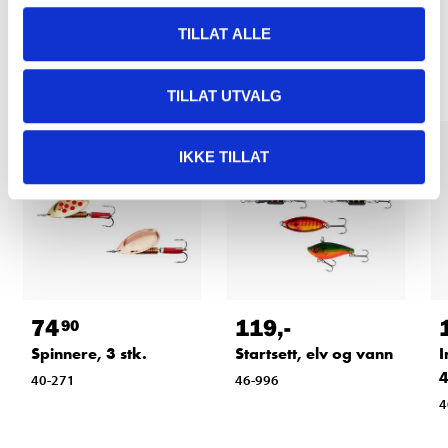
Relaterte produkter
TILLAT ALLE
TILLAT UTVALG
IKKE TILLAT
74
119
,-
90
Spinnere, 3 stk.
Startsett, elv og vann
I
4
40-271
46-996
4