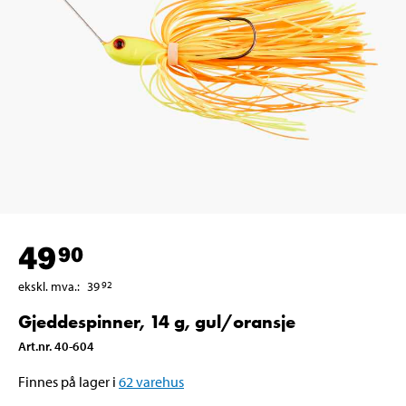
49
90
ekskl. mva.
:
39
92
Gjeddespinner, 14 g, gul/oransje
Art.nr
.
40-604
Finnes på lager i
62
varehus