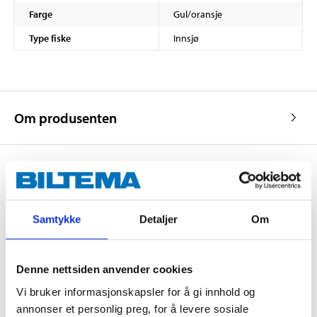
Farge
Gul/oransje
Type fiske
Innsjø
Om produsenten
Kjøp & Hent
Samtykke
Detaljer
Om
Kjøp & Hent i ditt varehus.
LES MER
Denne nettsiden anvender cookies
Vi bruker informasjonskapsler for å gi innhold og
Andre kunder har også kjøpt
annonser et personlig preg, for å levere sosiale