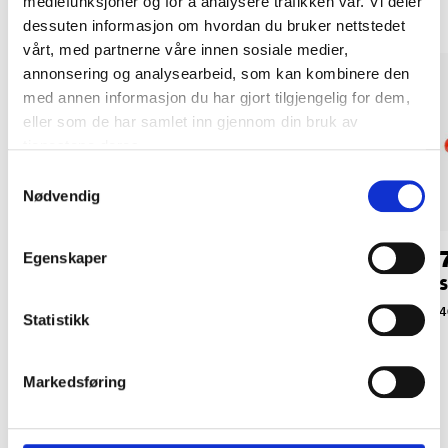
mediefunksjoner og for å analysere trafikken vår. Vi deler
dessuten informasjon om hvordan du bruker nettstedet
vårt, med partnerne våre innen sosiale medier,
annonsering og analysearbeid, som kan kombinere den
med annen informasjon du har gjort tilgjengelig for dem,
eller som de har samlet inn gjennom din bruk av
tjenestene deres.
Samtykkevalg
Nødvendig
54
54
90
90
Egenskaper
Fat Wobbler,
Fat Wobbler,
S
svart/gull/hvit
grønn/gul/hvit
4
Statistikk
49-987
49-988
Markedsføring