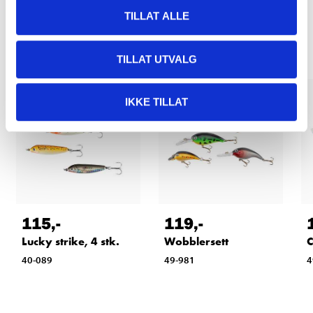
TILLAT ALLE
Relaterte produkter
TILLAT UTVALG
IKKE TILLAT
115
,-
119
,-
Lucky strike, 4 stk.
Wobblersett
C
40-089
49-981
4