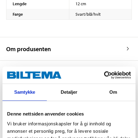
Lengde
12 cm
Farge
Svart/blå/hvit
Om produsenten
Kjøp & Hent
Samtykke
Detaljer
Om
Kjøp & Hent i ditt varehus.
LES MER
Denne nettsiden anvender cookies
Vi bruker informasjonskapsler for å gi innhold og
Andre kunder har også kjøpt
annonser et personlig preg, for å levere sosiale