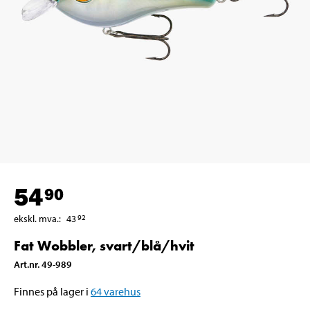
54
90
ekskl. mva.
:
43
92
Fat Wobbler, svart/blå/hvit
Art.nr
.
49-989
Finnes på lager i
64
varehus