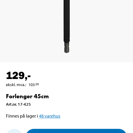
129
,-
ekskl. mva.
:
103
20
Forlenger 45cm
Art.nr
.
17-425
Finnes på lager i
48
varehus