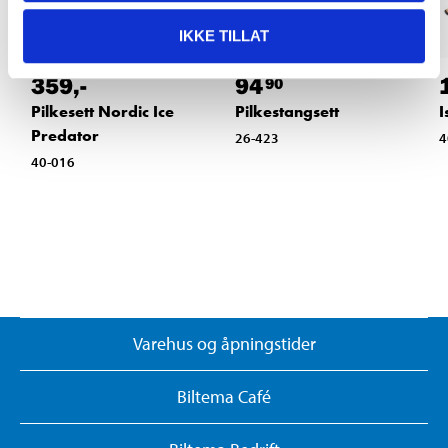
IKKE TILLAT
359
,-
94
90
Pilkesett Nordic Ice
Pilkestangsett
I
Predator
26-423
4
40-016
Varehus og åpningstider
Biltema Café