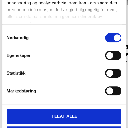
annonsering og analysearbeid, som kan kombinere den
med annen informasjon du har gjort tilgjengelig for dem,
eller som de har samlet inn gjennom din bruk av
tjenestene deres.
Samtykkevalg
Nødvendig
54
49
90
90
Bærplukker
Bærrenser
P
Egenskaper
37-616
37-617
4
Statistikk
Markedsføring
Relaterte produkter
TILLAT ALLE