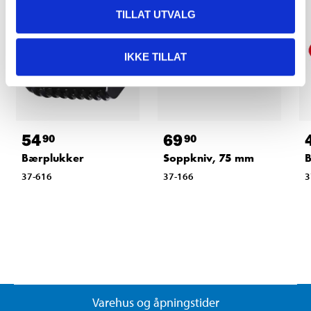
TILLAT UTVALG
IKKE TILLAT
54
69
90
90
Bærplukker
Soppkniv, 75 mm
B
37-616
37-166
3
Varehus og åpningstider