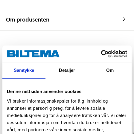
Om produsenten
Kjøp & Hent
Kjøp & Hent i ditt varehus.
Samtykke
Detaljer
Om
LES MER
Denne nettsiden anvender cookies
Andre kunder har også kjøpt
Vi bruker informasjonskapsler for å gi innhold og
annonser et personlig preg, for å levere sosiale
mediefunksjoner og for å analysere trafikken vår. Vi deler
dessuten informasjon om hvordan du bruker nettstedet
vårt, med partnerne våre innen sosiale medier,