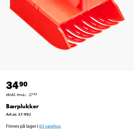
34
90
ekskl. mva.
:
27
92
Bærplukker
Art.nr
.
37-992
Finnes på lager i
63
varehus