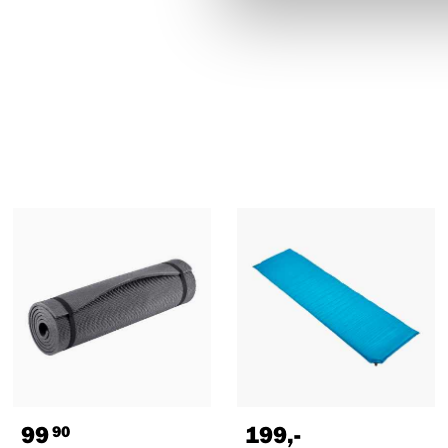
99
199
,-
90