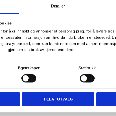
Detaljer
Andre kunder har også kjøpt
ookies
 for å gi innhold og annonser et personlig preg, for å levere sos
deler dessuten informasjon om hvordan du bruker nettstedet vårt,
og analysearbeid, som kan kombinere den med annen informasjon d
 inn gjennom din bruk av tjenestene deres.
Egenskaper
Statistikk
17
9
90
90
Sammenleggbar kopp,
Plastkopp, 4 dl
TILLAT UTVALG
2 dl
26-280
37-0059