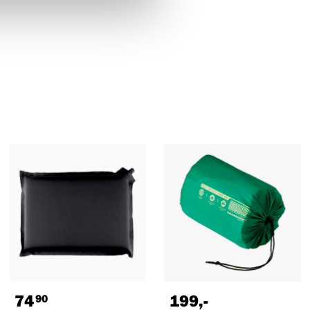
74
199
,-
90