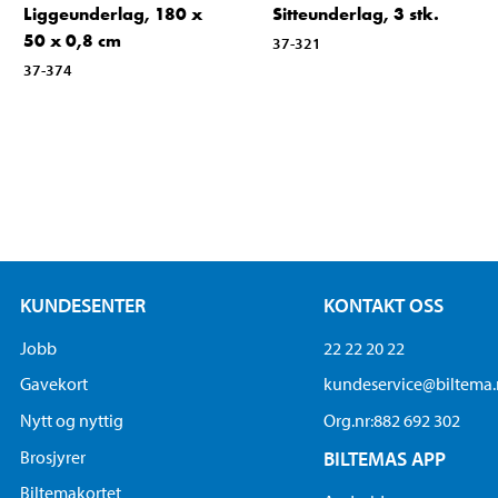
Liggeunderlag, 180 x
Sitteunderlag, 3 stk.
50 x 0,8 cm
37-321
37-374
KUNDESENTER
KONTAKT OSS
Jobb
22 22 20 22
Gavekort
kundeservice@biltema
Nytt og nyttig
Org.nr:882 692 302
Brosjyrer
BILTEMAS APP
Biltemakortet