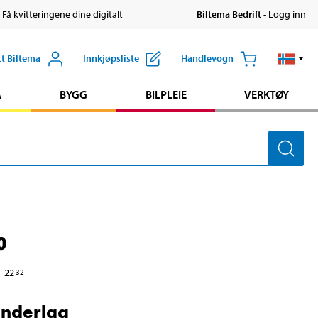
 Få kvitteringene dine digitalt
Biltema Bedrift
- Logg inn
tt Biltema
Innkjøpsliste
Handlevogn
A
BYGG
BILPLEIE
VERKTØY
0
22
32
underlag