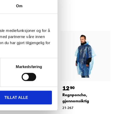
Om
iale mediefunksjoner og for å
 med partnerne våre innen
u har gjort tilgjengelig for
Markedsføring
69
12
90
90
Feltbestikk
Regnponcho,
TILLAT ALLE
gjennomsiktig
37-614
21-267