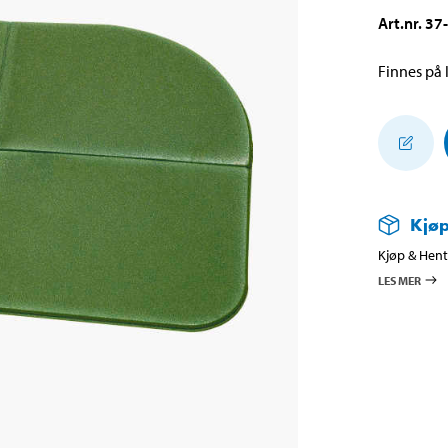
Art.nr
.
37
Finnes på l
Kjøp
Kjøp & Hent 
LES MER