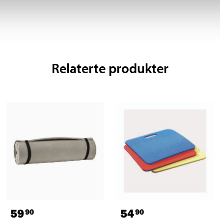
Relaterte produkter
59
54
90
90