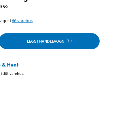
-339
ager i
66
varehus
LEGG I HANDLEVOGN
 & Hent
i ditt varehus.