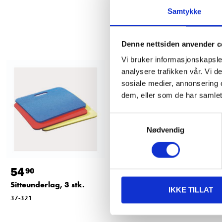
Samtykke
Denne nettsiden anvender c
Vi bruker informasjonskapsler
analysere trafikken vår. Vi 
Testet
sosiale medier, annonsering 
dem, eller som de har samlet
Samtykkevalg
Nødvendig
54
99
90
90
Sitteunderlag, 3 stk.
Måltidsett
IKKE TILLAT
37-321
14-268