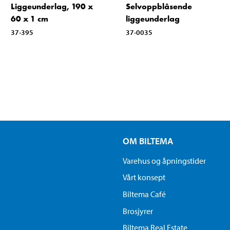
Liggeunderlag, 190 x
Selvoppblåsende
60 x 1 cm
liggeunderlag
37-395
37-0035
OM BILTEMA
Varehus og åpningstider
Vårt konsept
Biltema Café
Brosjyrer
Biltema Real Estate