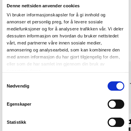
Kjøp & Hent i ditt varehus.
Denne nettsiden anvender cookies
LES MER
Vi bruker informasjonskapsler for å gi innhold og
annonser et personlig preg, for å levere sosiale
mediefunksjoner og for å analysere trafikken vår. Vi deler
Andre kunder har også kjøpt
dessuten informasjon om hvordan du bruker nettstedet
vårt, med partnerne våre innen sosiale medier,
annonsering og analysearbeid, som kan kombinere den
med annen informasjon du har gjort tilgjengelig for dem,
eller som de har samlet inn gjennom din bruk av
tjenestene deres.
Samtykkevalg
Nødvendig
Egenskaper
99
249
,-
90
Statistikk
Dobbeltvirkende
Elektrisk oppladbar
E