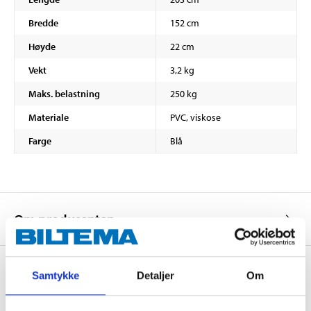
Bredde
152 cm
Høyde
22 cm
Vekt
3,2 kg
Maks. belastning
250 kg
Materiale
PVC, viskose
Farge
Blå
Om produsenten
Samtykke
Detaljer
Om
Kjøp & Hent