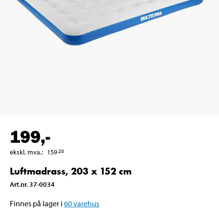
199
,-
ekskl. mva.
:
159
20
Luftmadrass, 203 x 152 cm
Art.nr
.
37-0034
Finnes på lager i
60
varehus