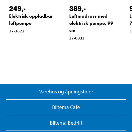
249
,-
389
,-
Elektrisk oppladbar
Luftmadrass med
L
luftpumpe
elektrisk pumpe, 99
7
cm
37-3622
3
37-0033
Varehus og åpningstider
Biltema Café
Biltema Bedrift