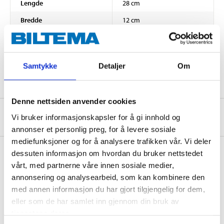
Lengde
28 cm
Bredde
12 cm
Høyde
35 cm
polyester 600D (utside),
Materiale
aluminiumsfolie (innside)
Samtykke
Detaljer
Om
Denne nettsiden anvender cookies
Om produsenten
Vi bruker informasjonskapsler for å gi innhold og
annonser et personlig preg, for å levere sosiale
mediefunksjoner og for å analysere trafikken vår. Vi deler
dessuten informasjon om hvordan du bruker nettstedet
vårt, med partnerne våre innen sosiale medier,
Kjøp & Hent
annonsering og analysearbeid, som kan kombinere den
med annen informasjon du har gjort tilgjengelig for dem,
Kjøp & Hent i ditt varehus.
eller som de har samlet inn gjennom din bruk av
LES MER
tjenestene deres.