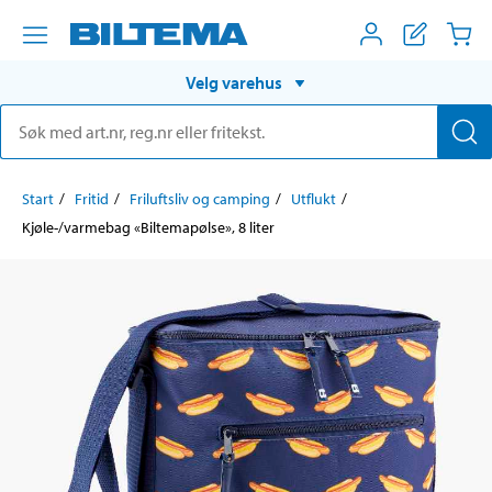
Velg varehus
Start
Fritid
Friluftsliv og camping
Utflukt
Kjøle-/varmebag «Biltemapølse», 8 liter