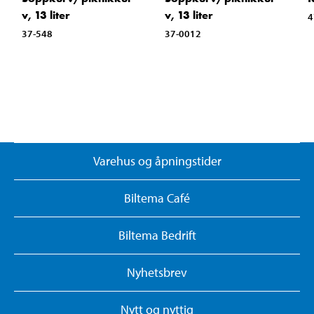
v, 13 liter
v, 13 liter
4
37-548
37-0012
Varehus og åpningstider
Biltema Café
Biltema Bedrift
Nyhetsbrev
Nytt og nyttig