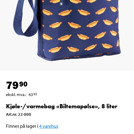
79
90
ekskl. mva.
:
63
92
Kjøle-/varmebag «Biltemapølse», 8 liter
Art.nr
.
22-000
Finnes på lager i
4
varehus