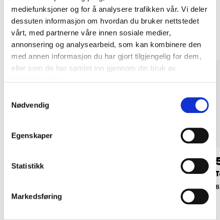
mediefunksjoner og for å analysere trafikken vår. Vi deler
Andre kunder har også kjøpt
dessuten informasjon om hvordan du bruker nettstedet
vårt, med partnerne våre innen sosiale medier,
annonsering og analysearbeid, som kan kombinere den
med annen informasjon du har gjort tilgjengelig for dem,
eller som de har samlet inn gjennom din bruk av
tjenestene deres.
Samtykkevalg
Nødvendig
Egenskaper
59
89
90
90
Statistikk
Vanndunk, 10 liter
Vanndunk, 20 liter
T
88-4110
88-4120
8
Markedsføring