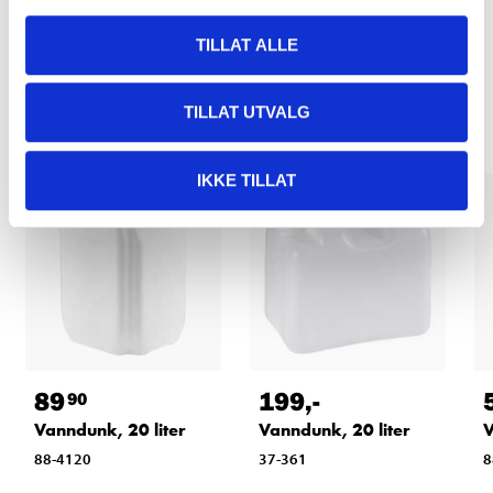
TILLAT ALLE
Relaterte produkter
TILLAT UTVALG
IKKE TILLAT
89
199
,-
90
Vanndunk, 20 liter
Vanndunk, 20 liter
V
88-4120
37-361
8