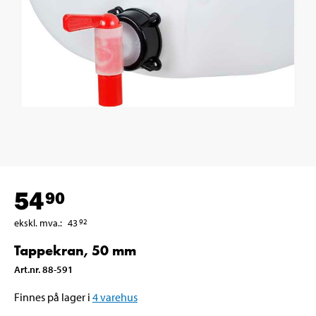
54
90
ekskl. mva.
:
43
92
Tappekran, 50 mm
Art.nr
.
88-591
Finnes på lager i
4
varehus