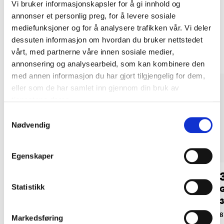
Vi bruker informasjonskapsler for å gi innhold og
annonser et personlig preg, for å levere sosiale
mediefunksjoner og for å analysere trafikken vår. Vi deler
Andre kunder har også kjøpt
dessuten informasjon om hvordan du bruker nettstedet
vårt, med partnerne våre innen sosiale medier,
annonsering og analysearbeid, som kan kombinere den
med annen informasjon du har gjort tilgjengelig for dem,
eller som de har samlet inn gjennom din bruk av
tjenestene deres.
Samtykkevalg
Nødvendig
Egenskaper
24
34
90
90
Statistikk
Skolisser, svart, 240
Varmfôret såle
G
cm, 2 stk.
87-0315
40-184
8
Markedsføring