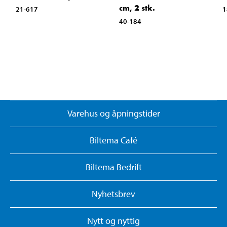
cm, 2 stk.
21-617
1
40-184
Varehus og åpningstider
Biltema Café
Biltema Bedrift
Nyhetsbrev
Nytt og nyttig