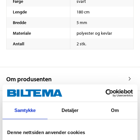
Farge
svart
Lengde
180 cm
Bredde
5 mm
Materiale
polyester og kevlar
Antall
2 stk.
Om produsenten
Samtykke
Detaljer
Om
Kjøp & Hent
Kjøp & Hent i ditt varehus.
Denne nettsiden anvender cookies
LES MER