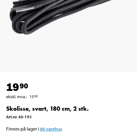
19
90
ekskl. mva.
:
15
92
Skolisse, svart, 180 cm, 2 stk.
Art.nr
.
40-195
Finnes på lager i
66
varehus