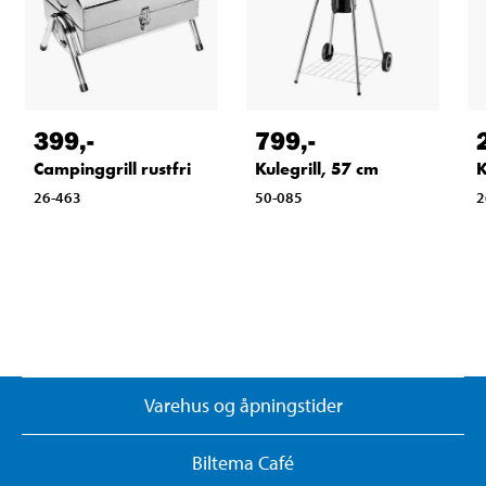
399
,-
799
,-
Campinggrill rustfri
Kulegrill, 57 cm
K
26-463
50-085
2
Varehus og åpningstider
Biltema Café