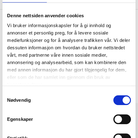
Denne nettsiden anvender cookies
Vi bruker informasjonskapsler for å gi innhold og
annonser et personlig preg, for å levere sosiale
Kjøp & Hent
mediefunksjoner og for å analysere trafikken vår. Vi deler
Kjøp & Hent i ditt varehus.
dessuten informasjon om hvordan du bruker nettstedet
LES MER
vårt, med partnerne våre innen sosiale medier,
annonsering og analysearbeid, som kan kombinere den
med annen informasjon du har gjort tilgjengelig for dem,
Andre kunder har også kjøpt
eller som de har samlet inn gjennom din bruk av
tjenestene deres.
Samtykkevalg
Nødvendig
Egenskaper