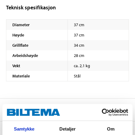
Teknisk spesifikasjon
Diameter
37 cm
Høyde
37 cm
Grillflate
34 cm
Arbeidshøyde
28 cm
Vekt
ca. 2,1 kg
Materiale
Stål
Sikkerhetsinformasjon og øvrige dokumenter
Samtykke
Detaljer
Om
Om produsenten