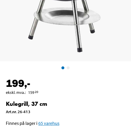
199
,-
ekskl. mva.
:
159
20
Kulegrill, 37 cm
Art.nr
.
26-413
Finnes på lager i
65
varehus