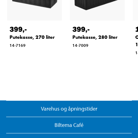
399
,-
399
,-
Putekasse, 270 liter
Putekasse, 280 liter
O
1
14-7169
14-7009
1
Varehus og åpningstider
Biltema Café