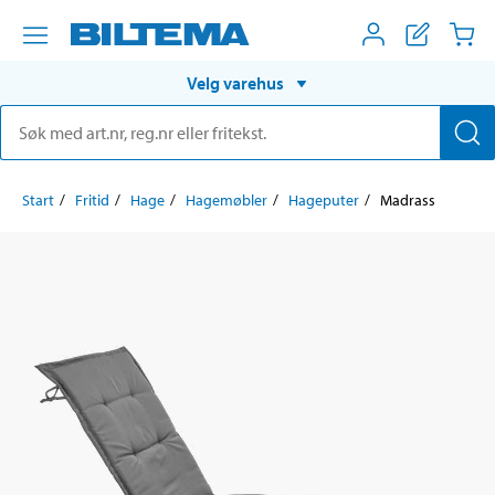
Velg varehus
Start
Fritid
Hage
Hagemøbler
Hageputer
Madrass