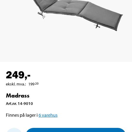
249
,-
ekskl. mva.
:
199
20
Madrass
Art.nr
.
14-9010
Finnes på lager i
6
varehus