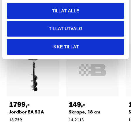
TILLAT ALLE
Relaterte produkter
TILLAT UTVALG
IKKE TILLAT
149
,-
1799
,-
Skrape, 18 cm
Jordbor EA 52A
S
14-2113
18-759
1