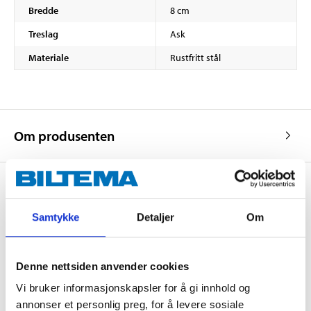
Bredde
8 cm
Treslag
Ask
Materiale
Rustfritt stål
Om produsenten
Kjøp & Hent
Samtykke
Detaljer
Om
Kjøp & Hent i ditt varehus.
LES MER
Denne nettsiden anvender cookies
Vi bruker informasjonskapsler for å gi innhold og
annonser et personlig preg, for å levere sosiale