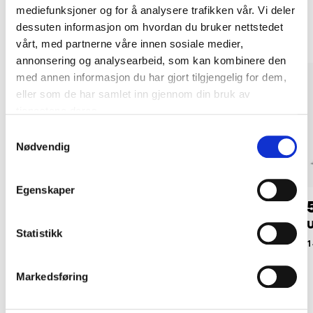
Andre kunder har også kjøpt
mediefunksjoner og for å analysere trafikken vår. Vi deler
dessuten informasjon om hvordan du bruker nettstedet
vårt, med partnerne våre innen sosiale medier,
annonsering og analysearbeid, som kan kombinere den
med annen informasjon du har gjort tilgjengelig for dem,
eller som de har samlet inn gjennom din bruk av
tjenestene deres.
Samtykkevalg
Nødvendig
Egenskaper
59
,-
59
,-
Håndkultivator, 30
Kultivator, 30 cm
U
Statistikk
cm
14-671
1
14-673
Markedsføring