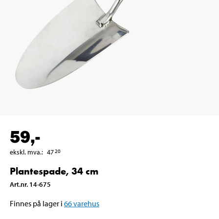
59
,-
ekskl. mva.
:
47
20
Plantespade, 34 cm
Art.nr
.
14-675
Finnes på lager i
66
varehus