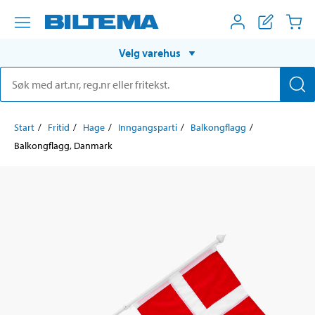
Velg varehus
Start
Fritid
Hage
Inngangsparti
Balkongflagg
Balkongflagg, Danmark