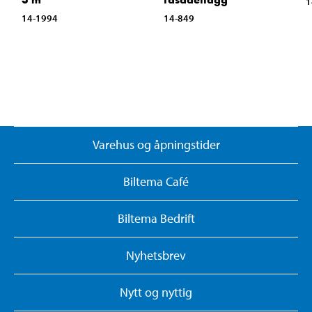
1
14-1994
14-849
Varehus og åpningstider
Biltema Café
Biltema Bedrift
Nyhetsbrev
Nytt og nyttig