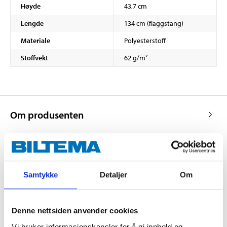
Høyde
43,7 cm
Lengde
134 cm (flaggstang)
Materiale
Polyesterstoff
Stoffvekt
62 g/m²
Om produsenten
Kjøp & Hent
Samtykke
Detaljer
Om
Kjøp & Hent i ditt varehus.
LES MER
Denne nettsiden anvender cookies
Vi bruker informasjonskapsler for å gi innhold og