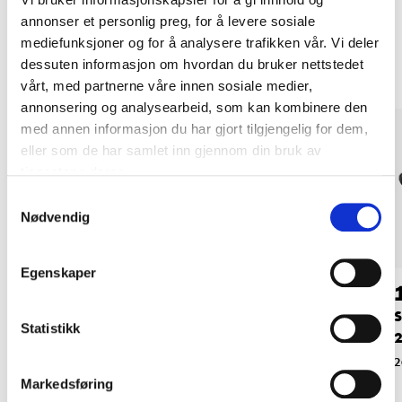
annonser et personlig preg, for å levere sosiale
Andre kunder har også kjøpt
mediefunksjoner og for å analysere trafikken vår. Vi deler
dessuten informasjon om hvordan du bruker nettstedet
vårt, med partnerne våre innen sosiale medier,
annonsering og analysearbeid, som kan kombinere den
med annen informasjon du har gjort tilgjengelig for dem,
eller som de har samlet inn gjennom din bruk av
tjenestene deres.
Samtykkevalg
Nødvendig
Egenskaper
49
89
90
90
Veggfeste for
Balkongflagg,
S
Statistikk
fasadeflagg
Sverige
2
14-849
14-1990
2
Markedsføring