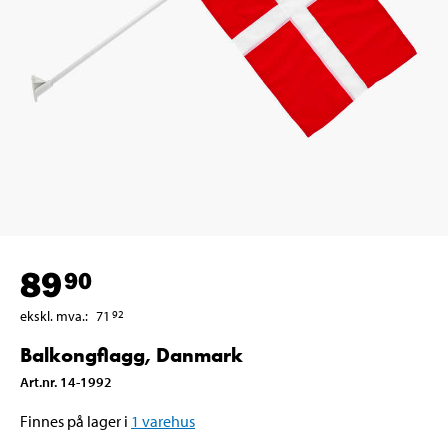
89
90
ekskl. mva.
:
71
92
Balkongflagg, Danmark
Art.nr
.
14-1992
Finnes på lager i
1
varehus