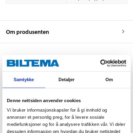
Om produsenten
Kjøp & Hent
Kjøp & Hent i ditt varehus.
Samtykke
Detaljer
Om
LES MER
Denne nettsiden anvender cookies
Andre kunder har også kjøpt
Vi bruker informasjonskapsler for å gi innhold og
annonser et personlig preg, for å levere sosiale
mediefunksjoner og for å analysere trafikken vår. Vi deler
dessuten informasjon om hvordan du bruker nettstedet