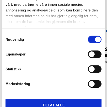
vårt, med partnerne våre innen sosiale medier,
annonsering og analysearbeid, som kan kombinere den
med annen informasjon du har gjort tilgjengelig for dem,
eller som de har samlet inn gjennom din bruk av
tjenestene deres.
Samtykkevalg
Nødvendig
29
44
90
90
Egenskaper
Skohorn 57,5 cm, hvit
Skohorn, 75 cm
S
47-0457
36-4545
8
Statistikk
Markedsføring
Relaterte produkter
TILLAT ALLE