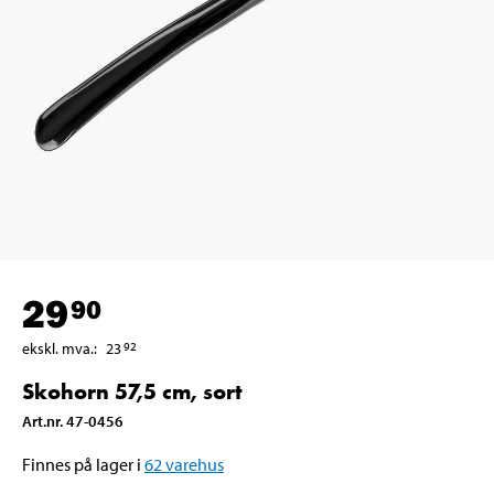
29
90
ekskl. mva.
:
23
92
Skohorn 57,5 cm, sort
Art.nr
.
47-0456
Finnes på lager i
62
varehus