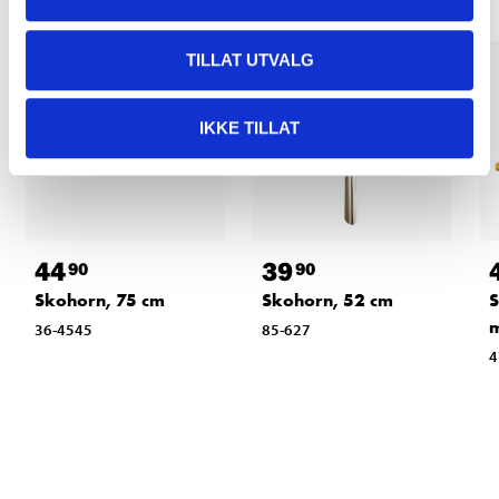
TILLAT UTVALG
IKKE TILLAT
44
39
90
90
Skohorn, 75 cm
Skohorn, 52 cm
S
m
36-4545
85-627
4