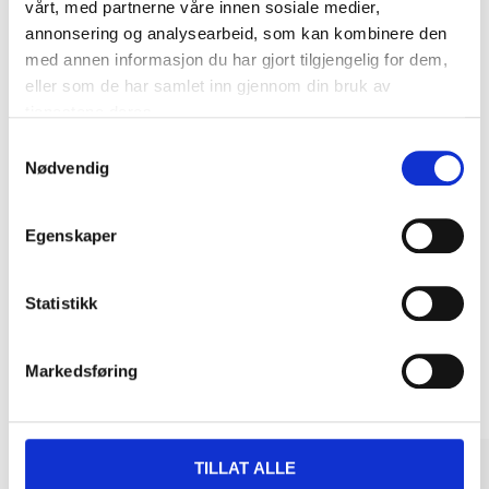
vårt, med partnerne våre innen sosiale medier,
annonsering og analysearbeid, som kan kombinere den
DEL OPP DIN BETALING
med annen informasjon du har gjort tilgjengelig for dem,
eller som de har samlet inn gjennom din bruk av
tjenestene deres.
Samtykkevalg
Nødvendig
Kjøp & Hent
Kjøp & Hent i ditt varehus.
Egenskaper
LES MER
Statistikk
Andre kunder har også kjøpt
Markedsføring
TILLAT ALLE