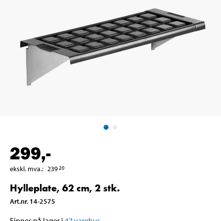
299
,-
ekskl. mva.
:
239
20
Hylleplate, 62 cm, 2 stk.
Art.nr
.
14-2575
Finnes på lager i
47
varehus