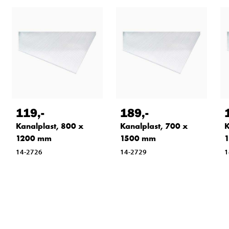
119
,-
189
,-
Kanalplast, 800 x
Kanalplast, 700 x
K
1200 mm
1500 mm
14-2726
14-2729
1