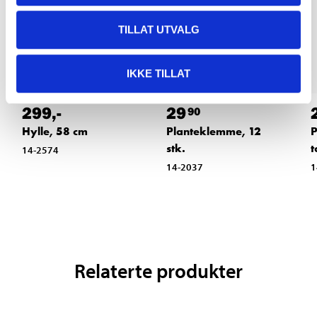
TILLAT UTVALG
IKKE TILLAT
299
,-
29
90
Hylle, 58 cm
Planteklemme, 12
P
stk.
t
14-2574
14-2037
1
Relaterte produkter