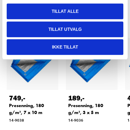
TILLAT ALLE
Relaterte produkter
TILLAT UTVALG
IKKE TILLAT
749
,-
189
,-
Presenning, 180
Presenning, 180
P
g/m², 7 x 10 m
g/m², 3 x 5 m
g
14-9038
14-9036
1