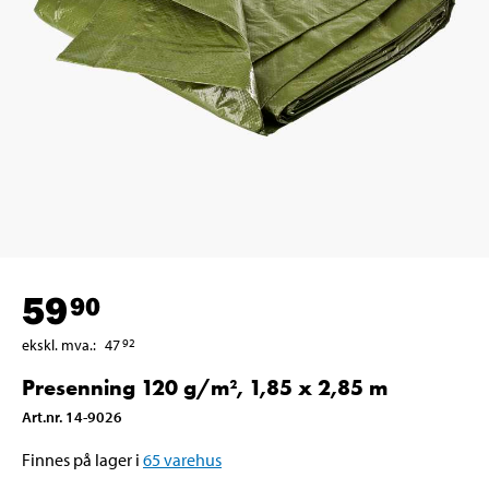
59
90
ekskl. mva.
:
47
92
Presenning 120 g/m², 1,85 x 2,85 m
Art.nr
.
14-9026
Finnes på lager i
65
varehus