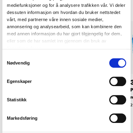
mediefunksjoner og for å analysere trafikken vår. Vi deler
dessuten informasjon om hvordan du bruker nettstedet
vårt, med partnerne våre innen sosiale medier,
annonsering og analysearbeid, som kan kombinere den
med annen informasjon du har gjort tilgjengelig for dem,
eller som de har samlet inn gjennom din bruk av
tjenestene deres.
Samtykkevalg
Nødvendig
34
89
90
90
Egenskaper
Presenning 90
Presenning 90 g/m²,
P
g/m²,1,6 x 1,85 m
2,85 x 3,8 m
Statistikk
14-9020
14-9021
2
Markedsføring