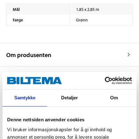
Mål
1,85 x 2,85 m
Farge
Grønn
Om produsenten
Kjøp & Hent
Samtykke
Detaljer
Om
Kjøp & Hent i ditt varehus.
LES MER
Denne nettsiden anvender cookies
Vi bruker informasjonskapsler for å gi innhold og
Andre kunder har også kjøpt
annonser et personlig preg, for å levere sosiale