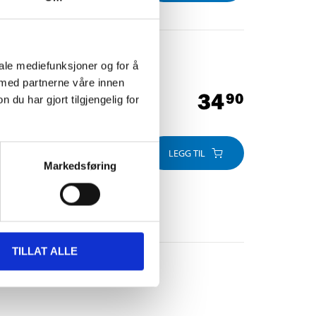
iale mediefunksjoner og for å
 med partnerne våre innen
34
90
u har gjort tilgjengelig for
LEGG TIL
Markedsføring
TILLAT ALLE