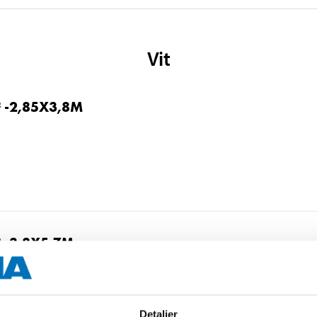
Vit
 -2,85X3,8M
 -3,8X5,7M
Detaljer