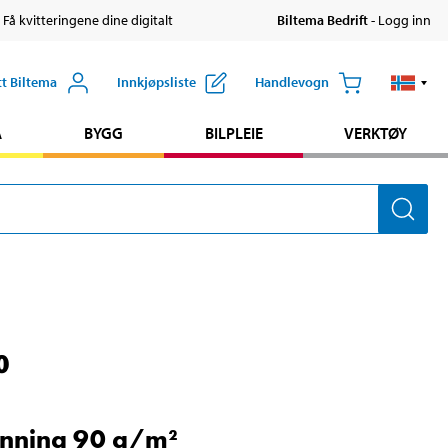
 Få kvitteringene dine digitalt
Biltema Bedrift
- Logg inn
tt Biltema
Innkjøpsliste
Handlevogn
A
BYGG
BILPLEIE
VERKTØY
0
nning 90 g/m²