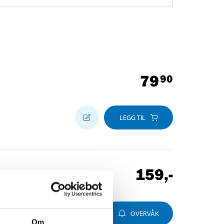
79
90
LEGG TIL
159
,-
OVERVÅK
Om