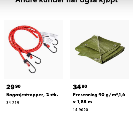
29
34
90
90
Bagasjestropper, 2 stk.
Presenning 90 g/m²,1,6
x 1,85 m
34-219
14-9020