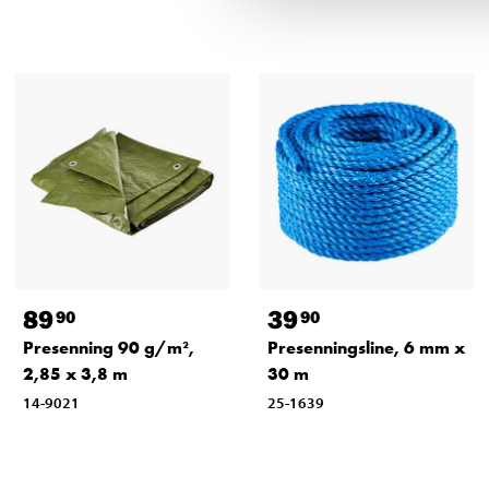
89
39
90
90
Presenning 90 g/m²,
Presenningsline, 6 mm x
2,85 x 3,8 m
30 m
14-9021
25-1639