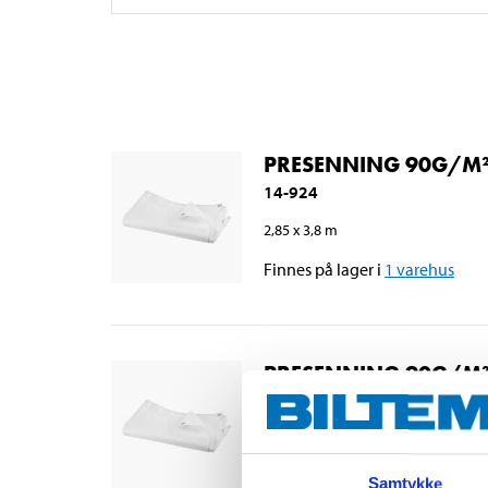
PRESENNING 90G/M²
14-924
2,85 x 3,8 m
Finnes på lager i
1
varehus
PRESENNING 90G/M²
14-925
3,8 x 5,7 m
Tomt i alle varehus
Samtykke