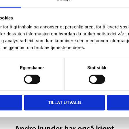
ookies
 for å gi innhold og annonser et personlig preg, for å levere sos
deler dessuten informasjon om hvordan du bruker nettstedet vårt,
1,6 x 1,85 m
og analysearbeid, som kan kombinere den med annen informasjon d
 inn gjennom din bruk av tjenestene deres.
Egenskaper
Statistikk
TILLAT UTVALG
Andre kunder har også kjøpt