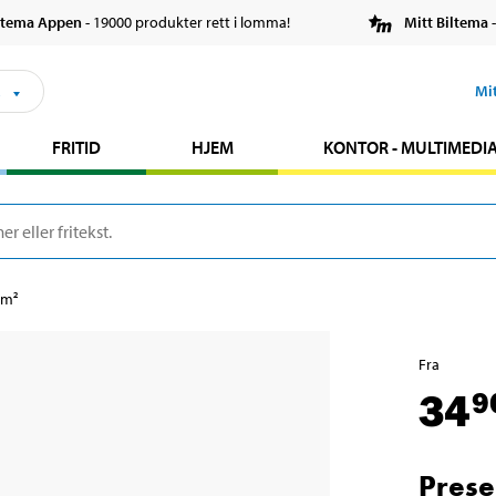
ltema Appen
- 19000 produkter rett i lomma!
Mitt Biltema
-
s
Mi
FRITID
HJEM
KONTOR - MULTIMEDI
/m²
Fra
34
9
Prese