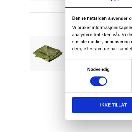
Denne nettsiden anvender c
Vi bruker informasjonskapsler
analysere trafikken vår. Vi 
Presenning, 90 g/m², 
sosiale medier, annonsering 
14-920
dem, eller som de har samlet
Lengde
:
1,6
m
Samtykkevalg
Bredde
:
1,85
m
Stoffvekt
:
90
g/m²
Nødvendig
Farge
:
Grønn
Finnes på lager i
2
varehus
IKKE TILLAT