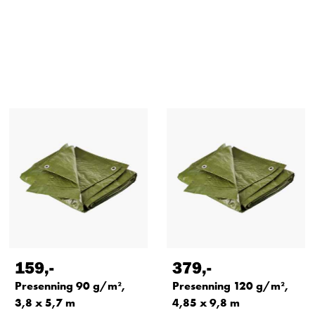
159
,-
379
,-
Presenning 90 g/m²,
Presenning 120 g/m²,
3,8 x 5,7 m
4,85 x 9,8 m