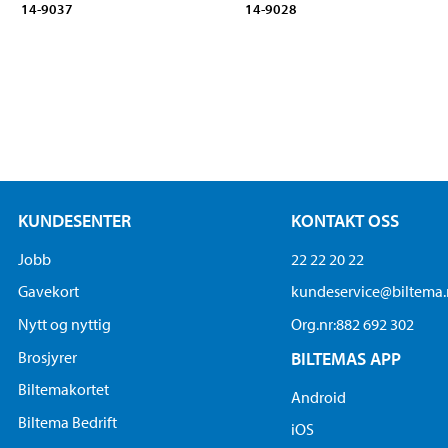
14-9037
14-9028
KUNDESENTER
KONTAKT OSS
Jobb
22 22 20 22
Gavekort
kundeservice@biltema
Nytt og nyttig
Org.nr:882 692 302
Brosjyrer
BILTEMAS APP
Biltemakortet
Android
Biltema Bedrift
iOS