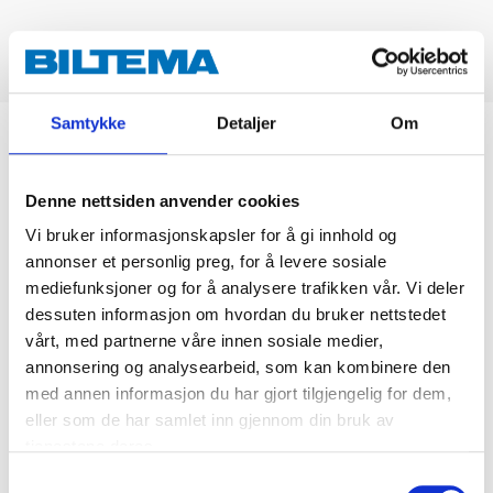
Samtykke
Detaljer
Om
Biltemakortet
Denne nettsiden anvender cookies
DEL OPP DIN BETALING
Vi bruker informasjonskapsler for å gi innhold og
annonser et personlig preg, for å levere sosiale
mediefunksjoner og for å analysere trafikken vår. Vi deler
dessuten informasjon om hvordan du bruker nettstedet
vårt, med partnerne våre innen sosiale medier,
Kjøp & Hent
annonsering og analysearbeid, som kan kombinere den
Kjøp & Hent i ditt varehus.
med annen informasjon du har gjort tilgjengelig for dem,
eller som de har samlet inn gjennom din bruk av
LES MER
tjenestene deres.
Samtykkevalg