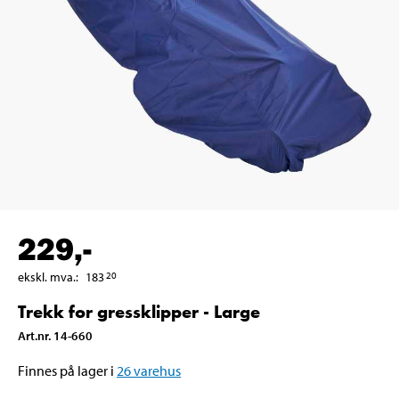
229
,-
ekskl. mva.
:
183
20
Trekk for gressklipper - Large
Art.nr
.
14-660
Finnes på lager i
26
varehus