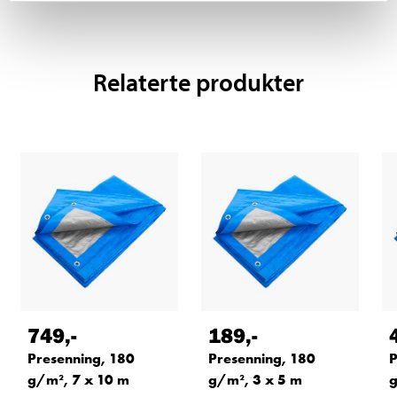
Relaterte produkter
749
,-
189
,-
Presenning, 180
Presenning, 180
P
g/m², 7 x 10 m
g/m², 3 x 5 m
g