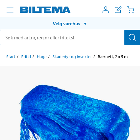
Velg varehus
Start
Fritid
Hage
Skadedyr og insekter
Bærnett, 2 x 5 m