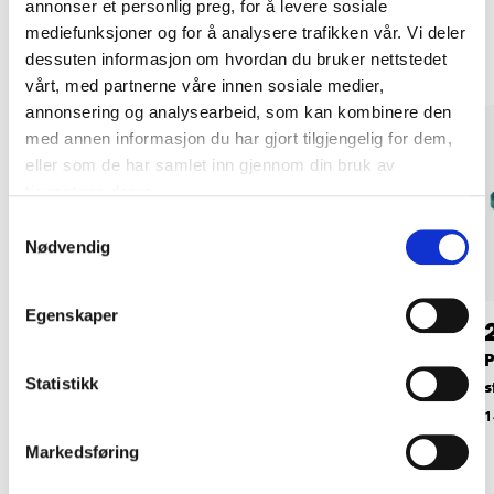
annonser et personlig preg, for å levere sosiale
Andre kunder har også kjøpt
mediefunksjoner og for å analysere trafikken vår. Vi deler
dessuten informasjon om hvordan du bruker nettstedet
vårt, med partnerne våre innen sosiale medier,
annonsering og analysearbeid, som kan kombinere den
med annen informasjon du har gjort tilgjengelig for dem,
eller som de har samlet inn gjennom din bruk av
tjenestene deres.
Samtykkevalg
Nødvendig
Egenskaper
59
89
90
90
Bærnett, 4 x 5 m
Bærnett, 4 x 10 m
P
Statistikk
s
14-520
14-521
1
Markedsføring