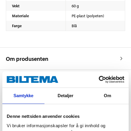
Vekt
60 g
Materiale
PE-plast (polyeten)
Farge
Blå
Om produsenten
Kjøp & Hent
Samtykke
Detaljer
Om
Kjøp & Hent i ditt varehus.
LES MER
Denne nettsiden anvender cookies
Vi bruker informasjonskapsler for å gi innhold og