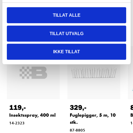
TILLAT ALLE
Relaterte produkter
TILLAT UTVALG
IKKE TILLAT
119
,-
329
,-
Insektsspray, 400 ml
Fuglepigger, 5 m, 10
B
stk.
14-2323
1
87-8805