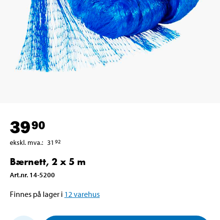
39
90
ekskl. mva.
:
31
92
Bærnett, 2 x 5 m
Art.nr
.
14-5200
Finnes på lager i
12
varehus