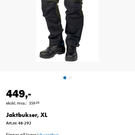
449
,-
ekskl. mva.
:
359
20
Jaktbukser, XL
Art.nr
.
48-292
Finnes på lager i
9
varehus