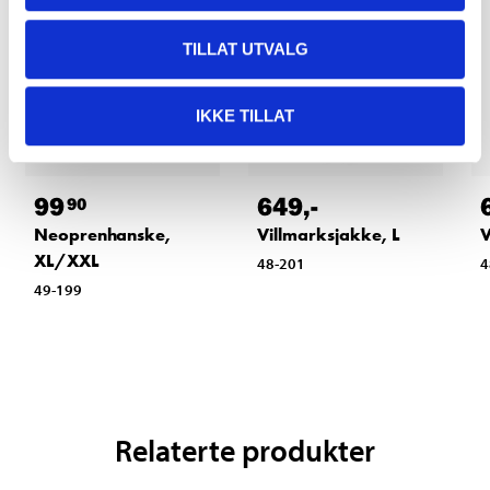
TILLAT UTVALG
IKKE TILLAT
99
649
,-
90
Neoprenhanske,
Villmarksjakke, L
V
XL/XXL
48-201
4
49-199
Relaterte produkter