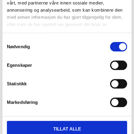
Biltemakortet
vårt, med partnerne våre innen sosiale medier,
annonsering og analysearbeid, som kan kombinere den
med annen informasjon du har gjort tilgjengelig for dem,
DEL OPP DIN BETALING
eller som de har samlet inn gjennom din bruk av
tjenestene deres.
Samtykkevalg
Nødvendig
Kjøp & Hent
Egenskaper
Kjøp & Hent i ditt varehus.
LES MER
Statistikk
Markedsføring
Andre kunder har også kjøpt
TILLAT ALLE