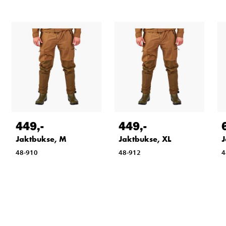
449
,-
449
,-
Jaktbukse, M
Jaktbukse, XL
J
48-910
48-912
4