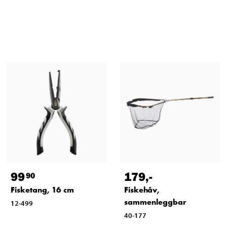
99
179
,-
90
Fisketang, 16 cm
Fiskehåv,
sammenleggbar
12-499
40-177