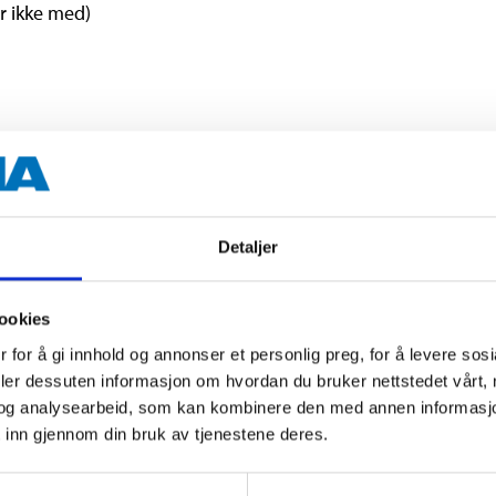
r ikke med)
20 cm
40 kg (maks.)
Detaljer
-10–+60 °C
ookies
2 x AAA (medfølger ikke)
 for å gi innhold og annonser et personlig preg, for å levere sos
deler dessuten informasjon om hvordan du bruker nettstedet vårt,
og analysearbeid, som kan kombinere den med annen informasjon d
 inn gjennom din bruk av tjenestene deres.