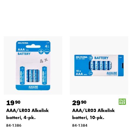
19
29
90
90
AAA/LR03 Alkalisk
AAA/LR03 Alkalisk
batteri, 4-pk.
batteri, 10-pk.
84-1386
84-1384