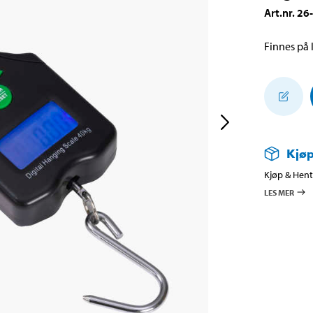
Art.nr
.
26
Finnes på l
Kjøp
Kjøp & Hent 
LES MER