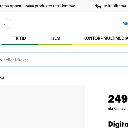
ltema Appen
- 19000 produkter rett i lomma!
Mitt Biltema
-
s
Mi
FRITID
HJEM
KONTOR - MULTIMEDI
 kg
249
ekskl. mva.
:
Digit