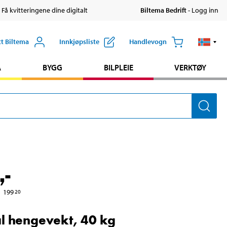
 Få kvitteringene dine digitalt
Biltema Bedrift
- Logg inn
tt Biltema
Innkjøpsliste
Handlevogn
A
BYGG
BILPLEIE
VERKTØY
,-
199
20
al hengevekt, 40 kg