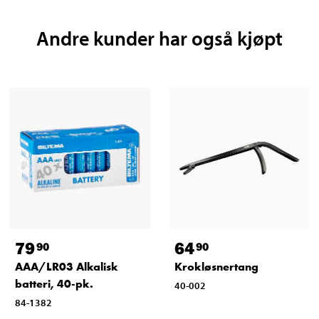
Andre kunder har også kjøpt
79
64
90
90
AAA/LR03 Alkalisk
Krokløsnertang
batteri, 40-pk.
40-002
84-1382