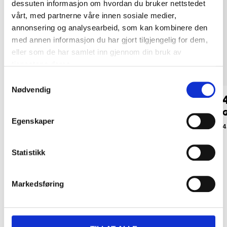
dessuten informasjon om hvordan du bruker nettstedet
vårt, med partnerne våre innen sosiale medier,
annonsering og analysearbeid, som kan kombinere den
med annen informasjon du har gjort tilgjengelig for dem,
eller som de har samlet inn gjennom din bruk av
tjenestene deres.
Samtykkevalg
Nødvendig
12
39
90
90
Hundeposer, 50-pk.
Vannflaske med skål
G
Egenskaper
50-995
47-070
4
Statistikk
Markedsføring
Relaterte produkter