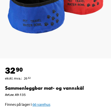
32
90
ekskl. mva.
:
26
32
Sammenleggbar mat- og vannskål
Art.nr
.
49-135
Finnes på lager i
66
varehus