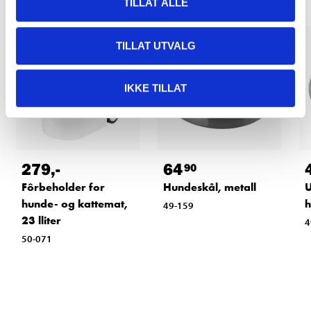
TILLAT ALLE
TILLAT UTVALG
IKKE TILLAT
279
,-
64
90
Fôrbeholder for
Hundeskål, metall
U
hunde- og kattemat,
h
49-159
23 lliter
4
50-071