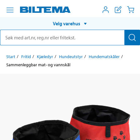
Velg varehus
Start
Fritid
Kjæledyr
Hundeutstyr
Hundematskåler
Sammenleggbar mat- og vannskål