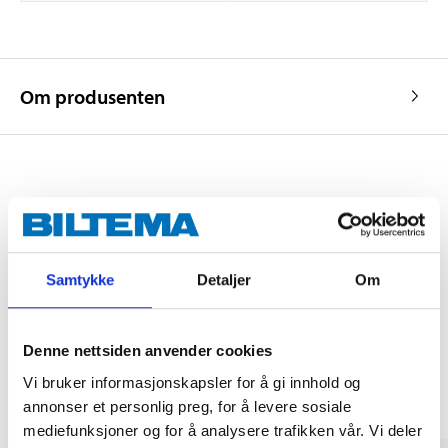
Om produsenten
Kjøp & Hent
Kjøp & Hent i ditt varehus.
LES MER
Samtykke
Detaljer
Om
Andre kunder har også kjøpt
Denne nettsiden anvender cookies
Vi bruker informasjonskapsler for å gi innhold og
annonser et personlig preg, for å levere sosiale
mediefunksjoner og for å analysere trafikken vår. Vi deler