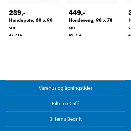
239
,-
449
,-
Hundepute, 60 x 90
Hundeseng, 98 x 78
H
cm
cm
47-214
49-914
4
Varehus og åpningstider
Biltema Café
Biltema Bedrift