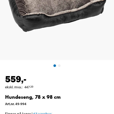
559
,-
ekskl. mva.
:
447
20
Hundeseng, 78 x 98 cm
Art.nr
.
49-994
Finnes på lager i
63
varehus