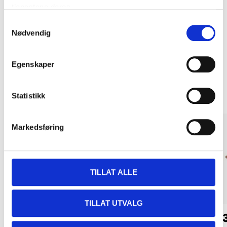
tjenestene deres.
Kjøp & Hent i ditt varehus.
Samtykkevalg
LES MER
Nødvendig
Egenskaper
Andre kunder har også kjøpt
Statistikk
Markedsføring
TILLAT ALLE
TILLAT UTVALG
12
239
,-
90