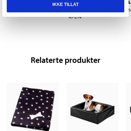
Hundeposer, 50-pk.
Hundepute, 60 x 90
L
IKKE TILLAT
cm
50-995
5
47-214
Relaterte produkter