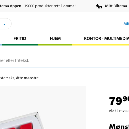
ltema Appen
- 19000 produkter rett i lomma!
Mitt Biltema
-
s
Mi
FRITID
HJEM
KONTOR - MULTIMEDI
tersaks, åtte mønstre
79
9
ekskl. mva.
:
Mønst