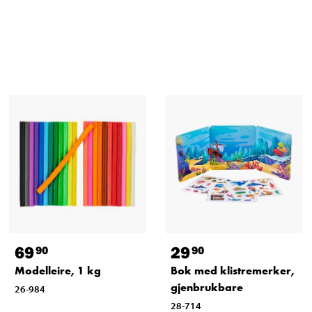
69
29
90
90
Modelleire, 1 kg
Bok med klistremerker,
gjenbrukbare
26-984
28-714