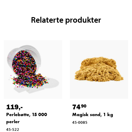
Relaterte produkter
119
,-
74
90
Perlebøtte, 15 000
Magisk sand, 1 kg
perler
45-0085
45-522