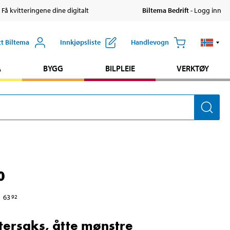
 Få kvitteringene dine digitalt
Biltema Bedrift
- Logg inn
tt Biltema
Innkjøpsliste
Handlevogn
A
BYGG
BILPLEIE
VERKTØY
0
63
92
ersaks, åtte mønstre