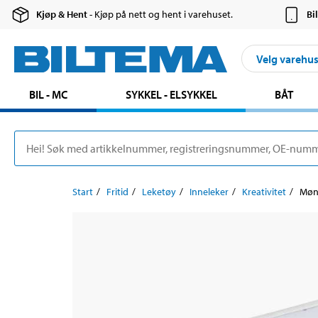
Kjøp & Hent
- Kjøp på nett og hent i varehuset.
Bi
Velg varehu
BIL - MC
SYKKEL - ELSYKKEL
BÅT
Start
Fritid
Leketøy
Inneleker
Kreativitet
Møns