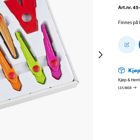
Art.nr
.
45
Finnes på l
Kjøp
Kjøp & Hent 
LES MER