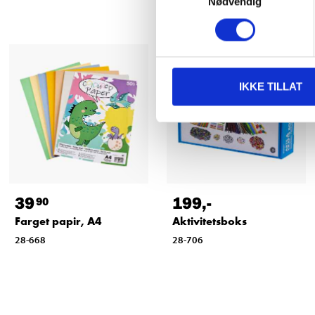
Nødvendig
IKKE TILLAT
39
199
,-
90
Farget papir, A4
Aktivitetsboks
28-668
28-706