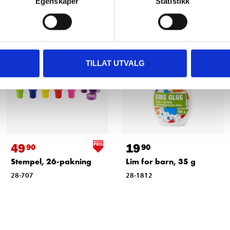
Egenskaper
Statistikk
TILLAT UTVALG
49
19
90
90
Stempel, 26-pakning
Lim for barn, 35 g
28-707
28-1812