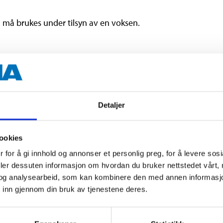
 må brukes under tilsyn av en voksen.
håndtak av ABS-plast, blad av ru
Detaljer
16,5 cm (med bladet montert)
ookies
 for å gi innhold og annonser et personlig preg, for å levere sos
deler dessuten informasjon om hvordan du bruker nettstedet vårt,
og analysearbeid, som kan kombinere den med annen informasjon d
 inn gjennom din bruk av tjenestene deres.
Andre kunder har også kjøpt