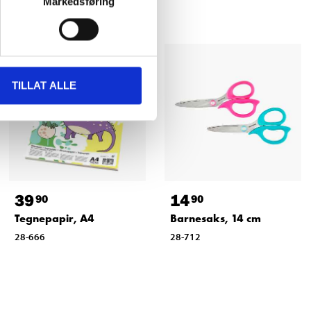
Markedsføring
TILLAT ALLE
39
14
90
90
Tegnepapir, A4
Barnesaks, 14 cm
28-666
28-712