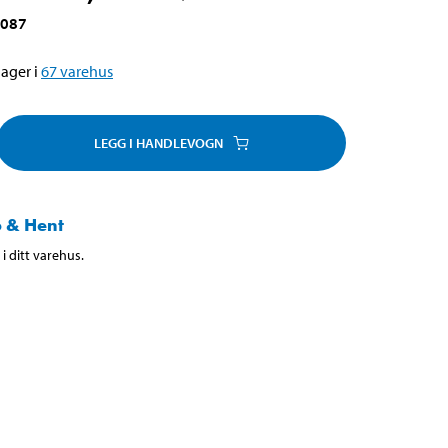
-087
ager i
67
varehus
LEGG I HANDLEVOGN
 & Hent
i ditt varehus.