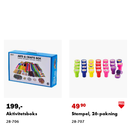
199
,-
49
90
Aktivitetsboks
Stempel, 26-pakning
28-706
28-707