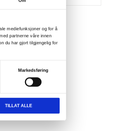
Om
iale mediefunksjoner og for å
 med partnerne våre innen
u har gjort tilgjengelig for
et
Markedsføring
NG
TILLAT ALLE