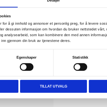
Detaljer
ookies
 for å gi innhold og annonser et personlig preg, for å levere sos
deler dessuten informasjon om hvordan du bruker nettstedet vårt,
og analysearbeid, som kan kombinere den med annen informasjon d
 inn gjennom din bruk av tjenestene deres.
Biltemakort
Egenskaper
Statistikk
DEL OPP DIN BETALI
TILLAT UTVALG