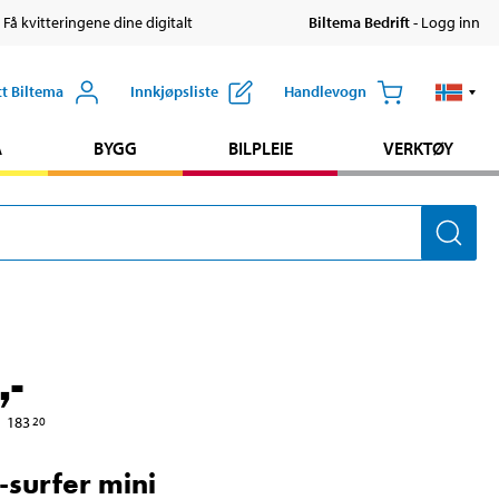
 Få kvitteringene dine digitalt
Biltema Bedrift
- Logg inn
tt Biltema
Innkjøpsliste
Handlevogn
A
BYGG
BILPLEIE
VERKTØY
,-
183
20
surfer mini