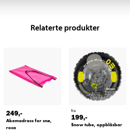
Relaterte produkter
fra
249
,-
199
,-
Akemadrass for snø,
Snow tube, oppblåsbar
rosa