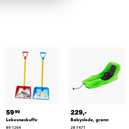
59
229
,-
90
Lekesnøskuffe
Babyslede, grønn
84-1264
28-7471