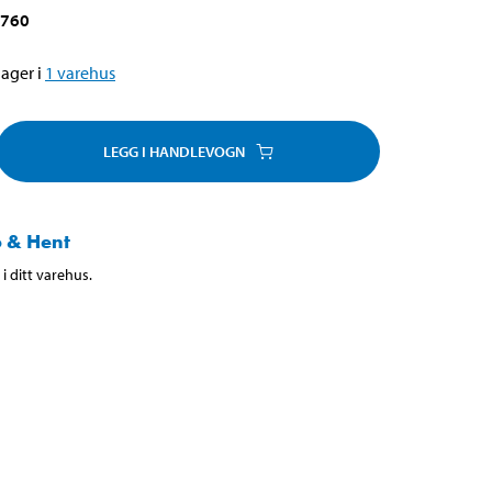
-760
ager i
1
varehus
LEGG I HANDLEVOGN
 & Hent
i ditt varehus.