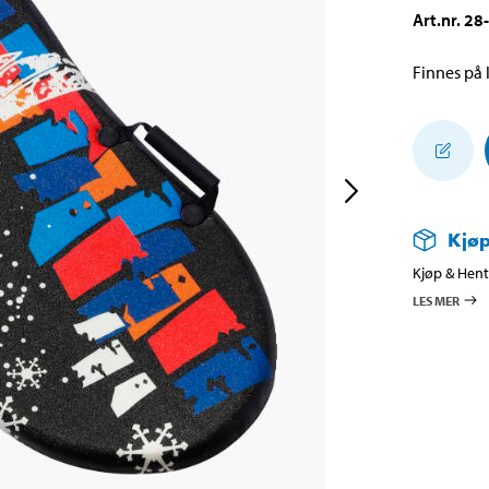
Art.nr
.
28
Finnes på l
Kjøp
Kjøp & Hent 
LES MER