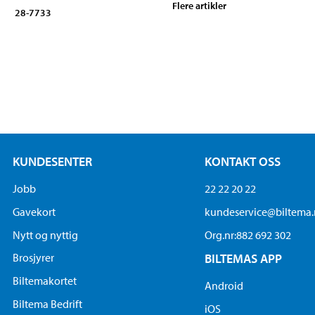
Flere artikler
28-7733
KUNDESENTER
KONTAKT OSS
Jobb
22 22 20 22
Gavekort
kundeservice@biltema
Nytt og nyttig
Org.nr:882 692 302
Brosjyrer
BILTEMAS APP
Biltemakortet
Android
Biltema Bedrift
iOS