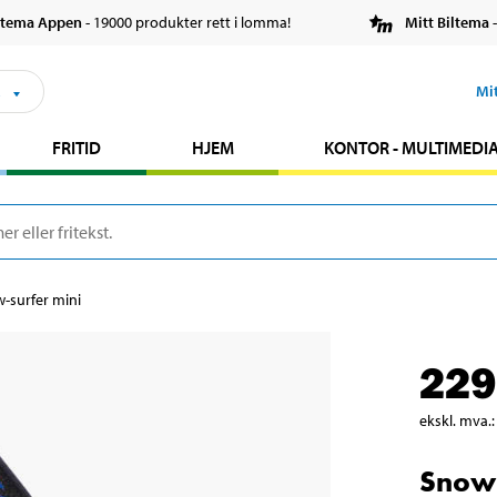
ltema Appen
- 19000 produkter rett i lomma!
Mitt Biltema
-
s
Mi
FRITID
HJEM
KONTOR - MULTIMEDI
-surfer mini
229
ekskl. mva.
:
Snow-