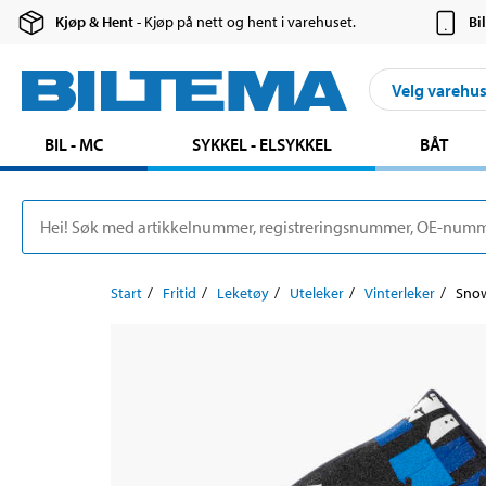
Kjøp & Hent
- Kjøp på nett og hent i varehuset.
Bi
Velg varehu
BIL - MC
SYKKEL - ELSYKKEL
BÅT
Start
Fritid
Leketøy
Uteleker
Vinterleker
Snow