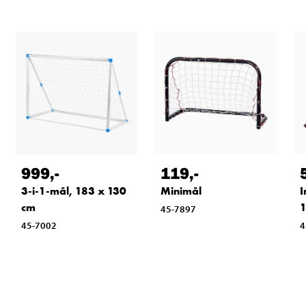
999
,-
119
,-
3-i-1-mål, 183 x 130
Minimål
I
cm
1
45-7897
45-7002
4