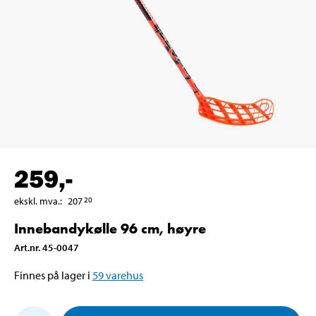
259
,-
ekskl. mva.
:
207
20
Innebandykølle 96 cm, høyre
Art.nr
.
45-0047
Finnes på lager i
59
varehus