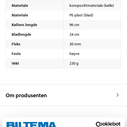
Materiale
komposittmateriale (kølle)
Materiale
PE-plast (blad)
Køllens lengde
96 cm
Bladlengde
24 cm
Fleks
30 mm
Feste
høyre
Vekt
230 g
Om produsenten