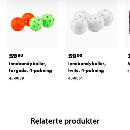
59
59
90
90
Innebandyballer,
Innebandyballer,
M
fargede, 4-pakning
hvite, 4-pakning
4
45-0039
45-0051
Relaterte produkter