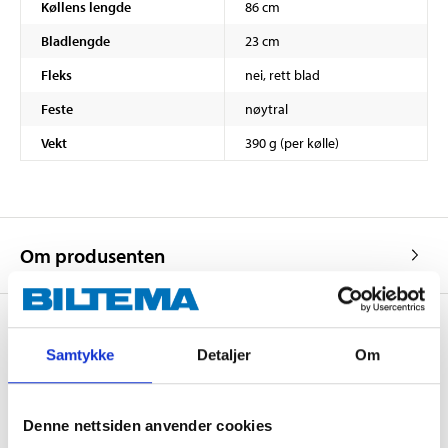
Køllens lengde
86 cm
Bladlengde
23 cm
Fleks
nei, rett blad
Feste
nøytral
Vekt
390 g (per kølle)
Om produsenten
Samtykke
Detaljer
Om
Kjøp & Hent
Kjøp & Hent i ditt varehus.
Denne nettsiden anvender cookies
LES MER