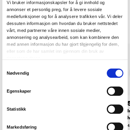
Vi bruker informasjonskapsler for å gi innhold og
annonser et personlig preg, for å levere sosiale
mediefunksjoner og for å analysere trafikken vår. Vi deler
Andre kunder har også kjøpt
dessuten informasjon om hvordan du bruker nettstedet
vårt, med partnerne våre innen sosiale medier,
annonsering og analysearbeid, som kan kombinere den
med annen informasjon du har gjort tilgjengelig for dem,
eller som de har samlet inn gjennom din bruk av
tjenestene deres.
Samtykkevalg
Nødvendig
Egenskaper
119
,-
59
90
Statistikk
Minimål
Innebandyballer,
I
fargede, 4-pakning
h
45-7897
45-0039
4
Markedsføring