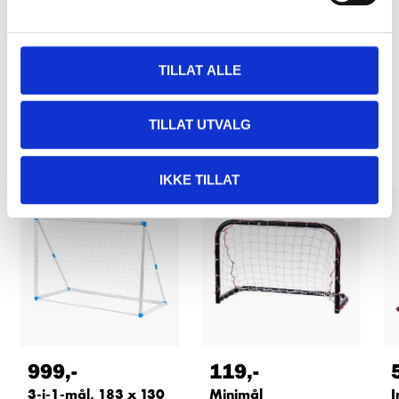
TILLAT ALLE
Relaterte produkter
TILLAT UTVALG
IKKE TILLAT
999
,-
119
,-
3-i-1-mål, 183 x 130
Minimål
I