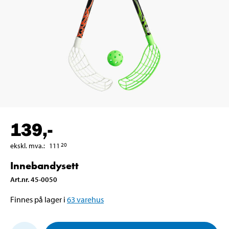
139
,-
ekskl. mva.
:
111
20
Innebandysett
Art.nr
.
45-0050
Finnes på lager i
63
varehus