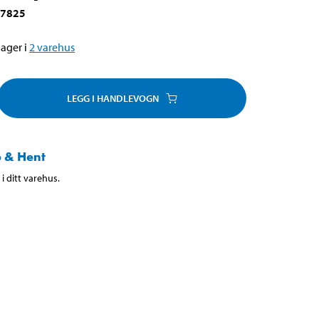
-7825
ager i
2
varehus
LEGG I HANDLEVOGN
 & Hent
i ditt varehus.