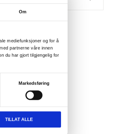
Om
iale mediefunksjoner og for å
 med partnerne våre innen
u har gjort tilgjengelig for
et
Markedsføring
NG
TILLAT ALLE