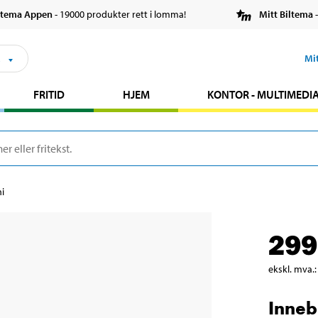
ltema Appen
- 19000 produkter rett i lomma!
Mitt Biltema
-
s
Mi
FRITID
HJEM
KONTOR - MULTIMEDI
i
299
ekskl. mva.
:
Inneb