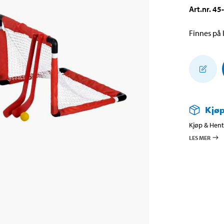
Art.nr
.
45
Finnes på l
Kjøp
Kjøp & Hent 
LES MER