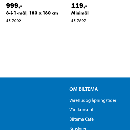
999
,-
119
,-
3-i-1-mål, 183 x 130 cm
Minimål
45-7002
45-7897
OM BILTEMA
Varehus og åpningstider
Vårt konsept
Biltema Café
Brosjyrer