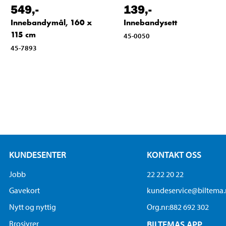
549
,-
139
,-
Innebandymål, 160 x
Innebandysett
115 cm
45-0050
45-7893
KUNDESENTER
KONTAKT OSS
Jobb
22 22 20 22
Gavekort
kundeservice@biltema
Nytt og nyttig
Org.nr:882 692 302
Brosjyrer
BILTEMAS APP