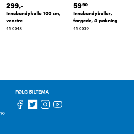
299
,-
59
90
Innebandykølle 100 cm,
Innebandyballer,
venstre
fargede, 4-pakning
45-0048
45-0039
FØLG BILTEMA
.no