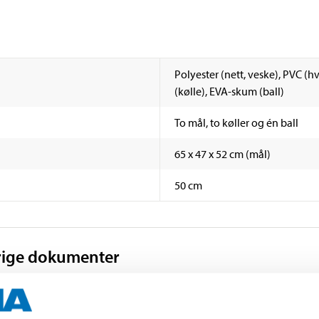
Polyester (nett, veske), PVC (hvi
(kølle), EVA-skum (ball)
To mål, to køller og én ball
65 x 47 x 52 cm (mål)
50 cm
rige dokumenter