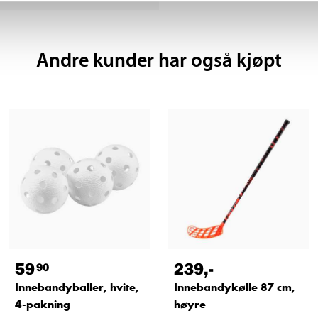
Andre kunder har også kjøpt
59
239
,-
90
Innebandyballer, hvite,
Innebandykølle 87 cm,
4-pakning
høyre