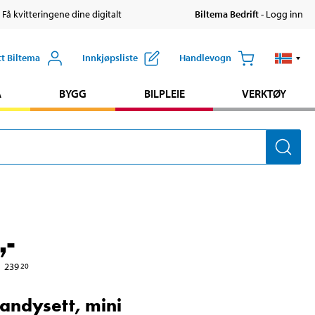
 Få kvitteringene dine digitalt
Biltema Bedrift
- Logg inn
tt Biltema
Innkjøpsliste
Handlevogn
A
BYGG
BILPLEIE
VERKTØY
,-
239
20
andysett, mini