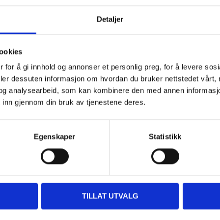
Detaljer
ookies
 for å gi innhold og annonser et personlig preg, for å levere sos
deler dessuten informasjon om hvordan du bruker nettstedet vårt,
og analysearbeid, som kan kombinere den med annen informasjon d
 inn gjennom din bruk av tjenestene deres.
Biltemakort
Egenskaper
Statistikk
DEL OPP DIN BETALI
TILLAT UTVALG