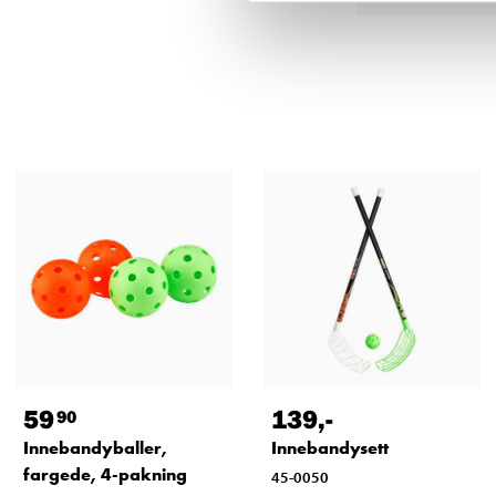
59
139
,-
90
Innebandyballer,
Innebandysett
fargede, 4-pakning
45-0050