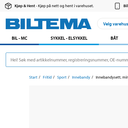
Kjøp & Hent
- Kjøp på nett og hent i varehuset.
Bi
Velg varehu
BIL - MC
SYKKEL - ELSYKKEL
BÅT
Start
Fritid
Sport
Innebandy
Innebandysett, min